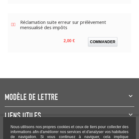
Réclamation suite erreur sur prélèvement
mensualisé des impôts
Prix
2,00 €
COMMANDER
MODÈLE DE LETTRE
LIENS UTILES
Nous utilisons nos propres cookies et ceux de tiers pour collecter des
NEWSLETTER
informations afin d'améliorer nos services et d'analyser vos habitudes
de navigation. Si vous continuez à naviguer, cela implique