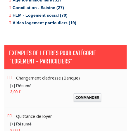
Agence immobilière (31)
Conciliation - Saisine (27)
HLM - Logement social (70)
Aides logement particuliers (19)
EXEMPLES DE LETTRES POUR CATÉGORIE
"LOGEMENT - PARTICULIERS"
Changement d'adresse (Banque)
[+] Résumé
Prix
2,00 €
COMMANDER
Quittance de loyer
[+] Résumé
Prix
2,00 €