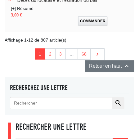
Décès du locataire et résiliation du bail
[+] Résumé
Prix
3,00 €
COMMANDER
Affichage 1-12 de 807 article(s)
Suivant

1
2
3
…
68

Retour en haut
RECHERCHEZ UNE LETTRE

RECHERCHER UNE LETTRE