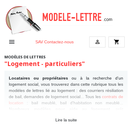


shopping_cart
SAV
Contactez-nous
MODÈLES DE LETTRES
"Logement - particuliers"
Locataires ou propriétaires
ou à la recherche d'un
logement social, vous trouverez dans cette rubrique tous les
modèles de lettres lié au logement : des courriers résiliation
de bail, demandes de logement social... Tous les
contrats de
location
: bail meublé, bail d'habitation non meublé...
Nombreux modèles pour aide au logement
, prêt
immobilier, problèmes de voisinage, lettres types pour
Lire la suite
syndic.
Vous déménagez ?
lettre changement adresse,
achat logement, vente logement, travaux logement...
Envie