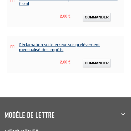
fiscal
Prix
2,00 €
COMMANDER
Réclamation suite erreur sur prélèvement
mensualisé des impôts
Prix
2,00 €
COMMANDER
MODÈLE DE LETTRE