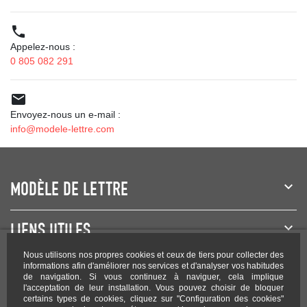

Appelez-nous :
0 805 082 291

Envoyez-nous un e-mail :
info@modele-lettre.com
MODÈLE DE LETTRE
LIENS UTILES
Nous utilisons nos propres cookies et ceux de tiers pour collecter des
NEWSLETTER
informations afin d'améliorer nos services et d'analyser vos habitudes
de navigation. Si vous continuez à naviguer, cela implique
l'acceptation de leur installation. Vous pouvez choisir de bloquer
certains types de cookies, cliquez sur "Configuration des cookies"