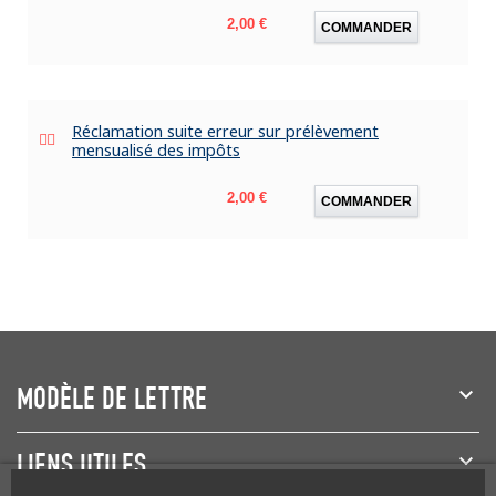
Prix
2,00 €
COMMANDER
Réclamation suite erreur sur prélèvement
mensualisé des impôts
Prix
2,00 €
COMMANDER
MODÈLE DE LETTRE
LIENS UTILES