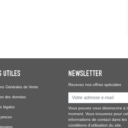
S UTILES
NEWSLETTER
Recevez nos offres spéciales
ons Générales de Vente
ion des données
s légales
Vous pouvez vous désinscrire à t
moment. Vous trouverez pour ce
 presse
informations de contact dans les
conditions d'utilisation du site.
tenaires