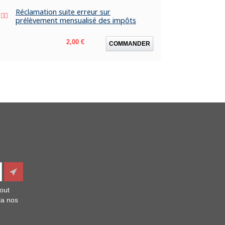
Réclamation suite erreur sur
prélèvement mensualisé des impôts
Prix
2,00 €
COMMANDER
out
la nos