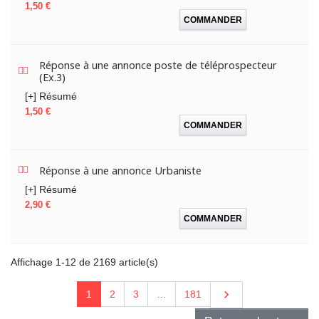
Prix
1,50 €
COMMANDER
Réponse à une annonce poste de téléprospecteur
(Ex.3)
[+] Résumé
Prix
1,50 €
COMMANDER
Réponse à une annonce Urbaniste
[+] Résumé
Prix
2,90 €
COMMANDER
Affichage 1-12 de 2169 article(s)
Suivant

1
2
3
…
181