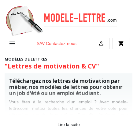


shopping_cart
SAV
Contactez-nous
MODÈLES DE LETTRES
"Lettres de motivation & CV"
Téléchargez nos lettres de motivation par
métier, nos modèles de lettres pour obtenir
un job d'été ou un emploi étudiant.
Vous êtes à la recherche d'un emploi ? Avec modele-
lettre.com, mettez toutes les chances de votre côté pour
décrocher le poste de vos rêves. Consultez également nos
modèles de CV
ainsi que nos
conseils pour rédiger une lettre
Lire la suite
de motivation
et un CV. Cela vous sera certainement d'une
grande aide pour présenter une candidature parfaite au