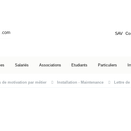
SAV
Co
ses
Salariés
Associations
Etudiants
Particuliers
I
s de motivation par métier
Installation - Maintenance
Lettre de