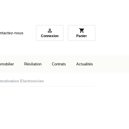

shopping_cart
ntactez-nous
Connexion
Panier
mmobilier
Résiliation
Contrats
Actualités
 motivation Electronicien