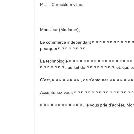
P. J. : Curriculum vitae
Monsieur (Madame),
Le commerce indépendant ¤ ¤ ¤ ¤ ¤ ¤ ¤ ¤ ¤ ¤ ¤ ¤ 
pourquoi ¤ ¤ ¤ ¤ ¤ ¤ ¤ ¤ .
La technologie ¤ ¤ ¤ ¤ ¤ ¤ ¤ ¤ ¤ ¤ ¤ ¤ ¤ ¤ ¤ ¤ ¤ 
¤ ¤ ¤ ¤ ¤ ¤ ¤ , au fait de ¤ ¤ ¤ ¤ ¤ ¤ ¤ ¤ et, qui
C'est, ¤ ¤ ¤ ¤ ¤ ¤ ¤ ¤ , de s'entourer ¤ ¤ ¤ ¤ ¤ ¤ ¤ 
Accepteriez-vous ¤ ¤ ¤ ¤ ¤ ¤ ¤ ¤ ¤ ¤ ¤ ¤ ¤ ¤ ¤ ¤ ¤
¤ ¤ ¤ ¤ ¤ ¤ ¤ ¤ ¤ ¤ ¤ ¤ , je vous prie d'agréer, 
Signa