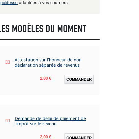
politesse
adaptées à vos courriers.
LES MODÈLES DU MOMENT
Attestation sur l'honneur de non
déclaration séparée de revenus
Prix
2,00 €
COMMANDER
Demande de délai de paiement de
l'impôt sur le revenu
Prix
2,00 €
COMMANDER