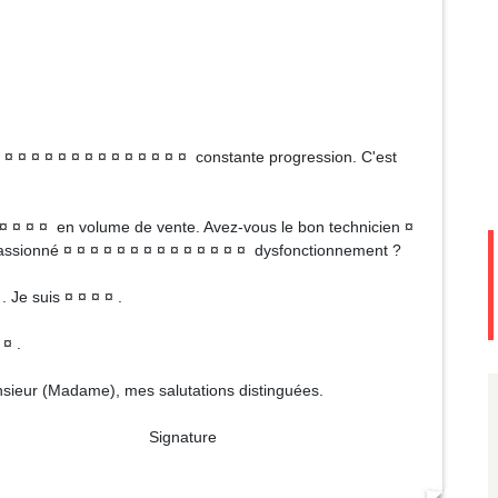
¤ ¤ ¤ ¤ ¤ ¤ ¤ ¤ ¤ ¤ ¤ ¤ ¤ ¤ constante progression. C'est
¤ ¤ ¤ ¤ ¤ en volume de vente. Avez-vous le bon technicien ¤
, passionné ¤ ¤ ¤ ¤ ¤ ¤ ¤ ¤ ¤ ¤ ¤ ¤ ¤ ¤ dysfonctionnement ?
. Je suis ¤ ¤ ¤ ¤ .
 ¤ .
Monsieur (Madame), mes salutations distinguées.
ture