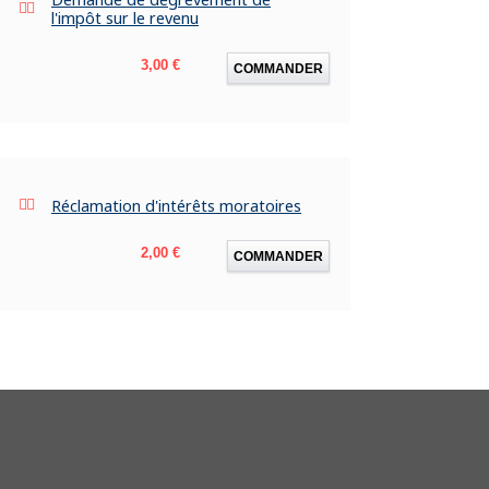
l'impôt sur le revenu
Prix
3,00 €
COMMANDER
Réclamation d'intérêts moratoires
Prix
2,00 €
COMMANDER