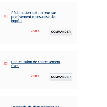
Réclamation suite erreur sur
prélèvement mensualisé des
impôts
Prix
2,00 €
COMMANDER
Contestation de redressement
fiscal
Prix
2,00 €
COMMANDER
Demande de dégrèvement de