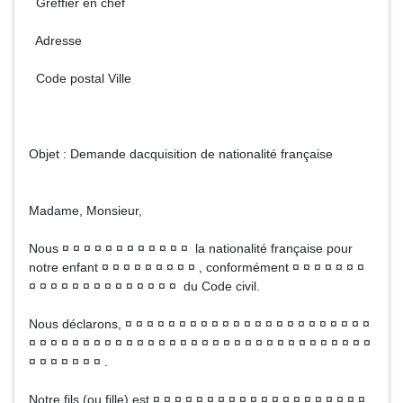
Greffier en chef
Adresse
Code postal Ville
Objet : Demande dacquisition de nationalité française
Madame, Monsieur,
Nous ¤ ¤ ¤ ¤ ¤ ¤ ¤ ¤ ¤ ¤ ¤ ¤ la nationalité française pour
notre enfant ¤ ¤ ¤ ¤ ¤ ¤ ¤ ¤ ¤ , conformément ¤ ¤ ¤ ¤ ¤ ¤ ¤
¤ ¤ ¤ ¤ ¤ ¤ ¤ ¤ ¤ ¤ ¤ ¤ ¤ ¤ du Code civil.
Nous déclarons, ¤ ¤ ¤ ¤ ¤ ¤ ¤ ¤ ¤ ¤ ¤ ¤ ¤ ¤ ¤ ¤ ¤ ¤ ¤ ¤ ¤ ¤ ¤
¤ ¤ ¤ ¤ ¤ ¤ ¤ ¤ ¤ ¤ ¤ ¤ ¤ ¤ ¤ ¤ ¤ ¤ ¤ ¤ ¤ ¤ ¤ ¤ ¤ ¤ ¤ ¤ ¤ ¤ ¤ ¤
¤ ¤ ¤ ¤ ¤ ¤ ¤ .
Notre fils (ou fille) est ¤ ¤ ¤ ¤ ¤ ¤ ¤ ¤ ¤ ¤ ¤ ¤ ¤ ¤ ¤ ¤ ¤ ¤ ¤ ¤