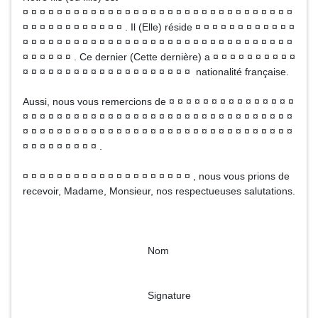
¤ ¤ ¤ ¤ ¤ ¤ ¤ ¤ ¤ ¤ ¤ ¤ ¤ ¤ ¤ ¤ ¤ ¤ ¤ ¤ ¤ ¤ ¤ ¤ ¤ ¤ ¤ ¤ ¤ ¤ ¤ ¤
¤ ¤ ¤ ¤ ¤ ¤ ¤ ¤ ¤ ¤ ¤ ¤ . Il (Elle) réside ¤ ¤ ¤ ¤ ¤ ¤ ¤ ¤ ¤ ¤ ¤ ¤
¤ ¤ ¤ ¤ ¤ ¤ ¤ ¤ ¤ ¤ ¤ ¤ ¤ ¤ ¤ ¤ ¤ ¤ ¤ ¤ ¤ ¤ ¤ ¤ ¤ ¤ ¤ ¤ ¤ ¤ ¤ ¤
¤ ¤ ¤ ¤ ¤ ¤ . Ce dernier (Cette dernière) a ¤ ¤ ¤ ¤ ¤ ¤ ¤ ¤ ¤ ¤
¤ ¤ ¤ ¤ ¤ ¤ ¤ ¤ ¤ ¤ ¤ ¤ ¤ ¤ ¤ ¤ ¤ ¤ ¤ ¤ nationalité française.
Aussi, nous vous remercions de ¤ ¤ ¤ ¤ ¤ ¤ ¤ ¤ ¤ ¤ ¤ ¤ ¤ ¤ ¤
¤ ¤ ¤ ¤ ¤ ¤ ¤ ¤ ¤ ¤ ¤ ¤ ¤ ¤ ¤ ¤ ¤ ¤ ¤ ¤ ¤ ¤ ¤ ¤ ¤ ¤ ¤ ¤ ¤ ¤ ¤ ¤
¤ ¤ ¤ ¤ ¤ ¤ ¤ ¤ ¤ ¤ ¤ ¤ ¤ ¤ ¤ ¤ ¤ ¤ ¤ ¤ ¤ ¤ ¤ ¤ ¤ ¤ ¤ ¤ ¤ ¤ ¤ ¤
¤ ¤ ¤ ¤ ¤ ¤ ¤ ¤ ¤ .
¤ ¤ ¤ ¤ ¤ ¤ ¤ ¤ ¤ ¤ ¤ ¤ ¤ ¤ ¤ ¤ ¤ ¤ ¤ ¤ , nous vous prions de
recevoir, Madame, Monsieur, nos respectueuses salutations.
Nom
Signature