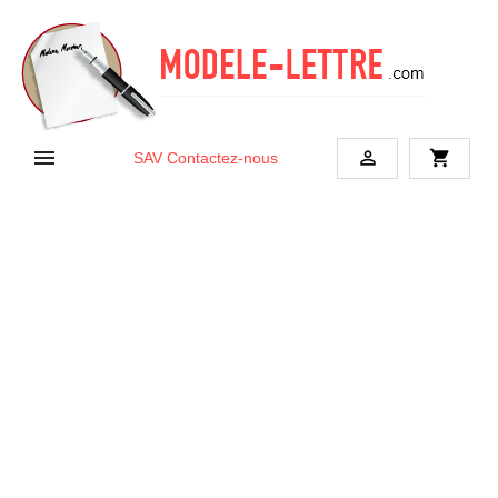


shopping_cart
SAV
Contactez-nous