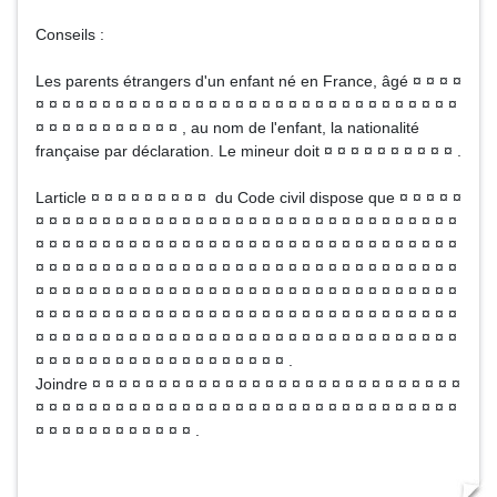
Conseils :
Les parents étrangers d'un enfant né en France, âgé ¤ ¤ ¤ ¤
¤ ¤ ¤ ¤ ¤ ¤ ¤ ¤ ¤ ¤ ¤ ¤ ¤ ¤ ¤ ¤ ¤ ¤ ¤ ¤ ¤ ¤ ¤ ¤ ¤ ¤ ¤ ¤ ¤ ¤ ¤ ¤
¤ ¤ ¤ ¤ ¤ ¤ ¤ ¤ ¤ ¤ ¤ , au nom de l'enfant, la nationalité
française par déclaration. Le mineur doit ¤ ¤ ¤ ¤ ¤ ¤ ¤ ¤ ¤ ¤ .
Larticle ¤ ¤ ¤ ¤ ¤ ¤ ¤ ¤ ¤ du Code civil dispose que ¤ ¤ ¤ ¤ ¤
¤ ¤ ¤ ¤ ¤ ¤ ¤ ¤ ¤ ¤ ¤ ¤ ¤ ¤ ¤ ¤ ¤ ¤ ¤ ¤ ¤ ¤ ¤ ¤ ¤ ¤ ¤ ¤ ¤ ¤ ¤ ¤
¤ ¤ ¤ ¤ ¤ ¤ ¤ ¤ ¤ ¤ ¤ ¤ ¤ ¤ ¤ ¤ ¤ ¤ ¤ ¤ ¤ ¤ ¤ ¤ ¤ ¤ ¤ ¤ ¤ ¤ ¤ ¤
¤ ¤ ¤ ¤ ¤ ¤ ¤ ¤ ¤ ¤ ¤ ¤ ¤ ¤ ¤ ¤ ¤ ¤ ¤ ¤ ¤ ¤ ¤ ¤ ¤ ¤ ¤ ¤ ¤ ¤ ¤ ¤
¤ ¤ ¤ ¤ ¤ ¤ ¤ ¤ ¤ ¤ ¤ ¤ ¤ ¤ ¤ ¤ ¤ ¤ ¤ ¤ ¤ ¤ ¤ ¤ ¤ ¤ ¤ ¤ ¤ ¤ ¤ ¤
¤ ¤ ¤ ¤ ¤ ¤ ¤ ¤ ¤ ¤ ¤ ¤ ¤ ¤ ¤ ¤ ¤ ¤ ¤ ¤ ¤ ¤ ¤ ¤ ¤ ¤ ¤ ¤ ¤ ¤ ¤ ¤
¤ ¤ ¤ ¤ ¤ ¤ ¤ ¤ ¤ ¤ ¤ ¤ ¤ ¤ ¤ ¤ ¤ ¤ ¤ ¤ ¤ ¤ ¤ ¤ ¤ ¤ ¤ ¤ ¤ ¤ ¤ ¤
¤ ¤ ¤ ¤ ¤ ¤ ¤ ¤ ¤ ¤ ¤ ¤ ¤ ¤ ¤ ¤ ¤ ¤ ¤ .
Joindre ¤ ¤ ¤ ¤ ¤ ¤ ¤ ¤ ¤ ¤ ¤ ¤ ¤ ¤ ¤ ¤ ¤ ¤ ¤ ¤ ¤ ¤ ¤ ¤ ¤ ¤ ¤ ¤
¤ ¤ ¤ ¤ ¤ ¤ ¤ ¤ ¤ ¤ ¤ ¤ ¤ ¤ ¤ ¤ ¤ ¤ ¤ ¤ ¤ ¤ ¤ ¤ ¤ ¤ ¤ ¤ ¤ ¤ ¤ ¤
¤ ¤ ¤ ¤ ¤ ¤ ¤ ¤ ¤ ¤ ¤ ¤ .