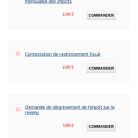
mensualisé des impôts
Prix
2,00 €
COMMANDER
Contestation de redressement fiscal
Prix
2,00 €
COMMANDER
Demande de dégrèvement de l'impôt sur le
revenu
Prix
3,00 €
COMMANDER