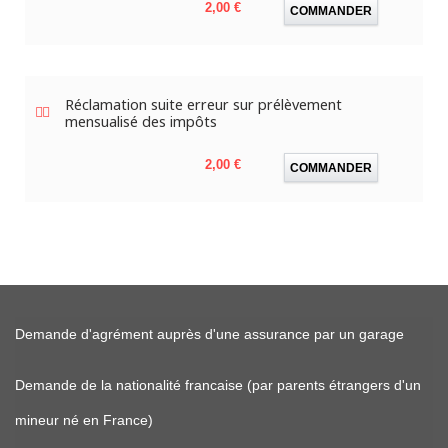
Prix
2,00 €
COMMANDER
Réclamation suite erreur sur prélèvement
mensualisé des impôts
Prix
2,00 €
COMMANDER
Demande d'agrément auprès d'une assurance par un garage
Demande de la nationalité francaise (par parents étrangers d'un
mineur né en France)