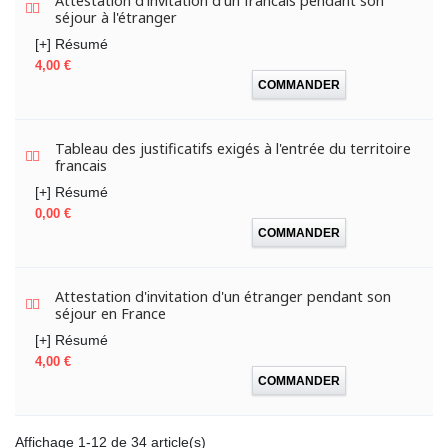
Attestation d'invitation d'un francais pendant son
séjour à l'étranger
[+] Résumé
Prix
4,00 €
COMMANDER
Tableau des justificatifs exigés à l'entrée du territoire
francais
[+] Résumé
Prix
0,00 €
COMMANDER
Attestation d'invitation d'un étranger pendant son
séjour en France
[+] Résumé
Prix
4,00 €
COMMANDER
Affichage 1-12 de 34 article(s)