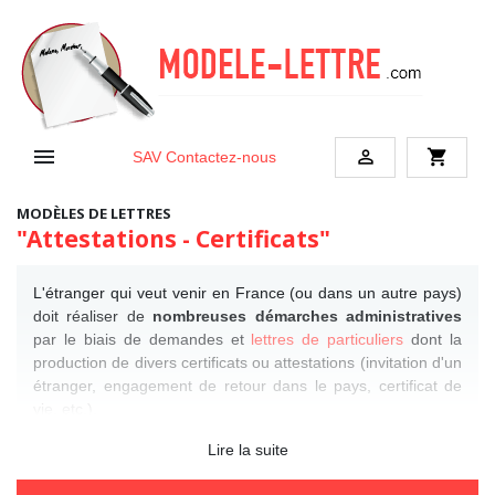


shopping_cart
SAV
Contactez-nous
MODÈLES DE LETTRES
"Attestations - Certificats"
L'étranger qui veut venir en France (ou dans un autre pays)
doit réaliser de
nombreuses démarches administratives
par le biais de demandes et
lettres de particuliers
dont la
production de divers certificats ou attestations (invitation d'un
étranger, engagement de retour dans le pays, certificat de
vie, etc.).
Lire la suite