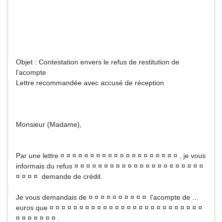
Objet : Contestation envers le refus de restitution de
l'acompte
Lettre recommandée avec accusé de réception
Monsieur (Madame),
Par une lettre ¤ ¤ ¤ ¤ ¤ ¤ ¤ ¤ ¤ ¤ ¤ ¤ ¤ ¤ ¤ ¤ ¤ ¤ ¤ ¤ , je vous
informais du refus ¤ ¤ ¤ ¤ ¤ ¤ ¤ ¤ ¤ ¤ ¤ ¤ ¤ ¤ ¤ ¤ ¤ ¤ ¤ ¤ ¤ ¤
¤ ¤ ¤ ¤ demande de crédit.
Je vous demandais de ¤ ¤ ¤ ¤ ¤ ¤ ¤ ¤ ¤ ¤ l'acompte de ...
euros que ¤ ¤ ¤ ¤ ¤ ¤ ¤ ¤ ¤ ¤ ¤ ¤ ¤ ¤ ¤ ¤ ¤ ¤ ¤ ¤ ¤ ¤ ¤ ¤ ¤ ¤
¤ ¤ ¤ ¤ ¤ ¤ ¤ .