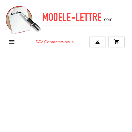


shopping_cart
SAV
Contactez-nous