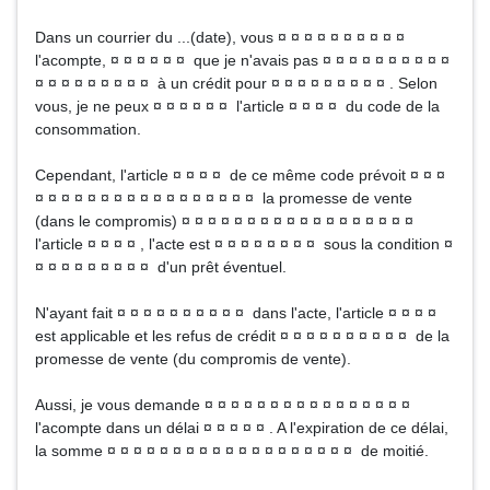
Dans un courrier du ...(date), vous ¤ ¤ ¤ ¤ ¤ ¤ ¤ ¤ ¤ ¤
l'acompte, ¤ ¤ ¤ ¤ ¤ ¤ que je n'avais pas ¤ ¤ ¤ ¤ ¤ ¤ ¤ ¤ ¤ ¤
¤ ¤ ¤ ¤ ¤ ¤ ¤ ¤ ¤ à un crédit pour ¤ ¤ ¤ ¤ ¤ ¤ ¤ ¤ ¤ . Selon
vous, je ne peux ¤ ¤ ¤ ¤ ¤ ¤ l'article ¤ ¤ ¤ ¤ du code de la
consommation.
Cependant, l'article ¤ ¤ ¤ ¤ de ce même code prévoit ¤ ¤ ¤
¤ ¤ ¤ ¤ ¤ ¤ ¤ ¤ ¤ ¤ ¤ ¤ ¤ ¤ ¤ ¤ ¤ la promesse de vente
(dans le compromis) ¤ ¤ ¤ ¤ ¤ ¤ ¤ ¤ ¤ ¤ ¤ ¤ ¤ ¤ ¤ ¤ ¤ ¤
l'article ¤ ¤ ¤ ¤ , l'acte est ¤ ¤ ¤ ¤ ¤ ¤ ¤ ¤ sous la condition ¤
¤ ¤ ¤ ¤ ¤ ¤ ¤ ¤ ¤ d'un prêt éventuel.
N'ayant fait ¤ ¤ ¤ ¤ ¤ ¤ ¤ ¤ ¤ ¤ dans l'acte, l'article ¤ ¤ ¤ ¤
est applicable et les refus de crédit ¤ ¤ ¤ ¤ ¤ ¤ ¤ ¤ ¤ ¤ de la
promesse de vente (du compromis de vente).
Aussi, je vous demande ¤ ¤ ¤ ¤ ¤ ¤ ¤ ¤ ¤ ¤ ¤ ¤ ¤ ¤ ¤ ¤
l'acompte dans un délai ¤ ¤ ¤ ¤ ¤ . A l'expiration de ce délai,
la somme ¤ ¤ ¤ ¤ ¤ ¤ ¤ ¤ ¤ ¤ ¤ ¤ ¤ ¤ ¤ ¤ ¤ ¤ ¤ de moitié.