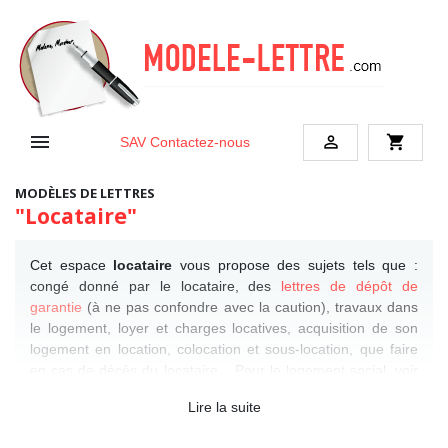


shopping_cart
SAV
Contactez-nous
MODÈLES DE LETTRES
"Locataire"
Cet espace
locataire
vous propose des sujets tels que :
congé donné par le locataire, des
lettres de dépôt de
garantie
(à ne pas confondre avec la caution), travaux dans
le logement, loyer et charges locatives, acquisition de son
logement en location, colocation et sous-location, que faire
en cas de décès du locataire... Pour le logement social, voir
les
exemples de lettre HLM
.
Lire la suite