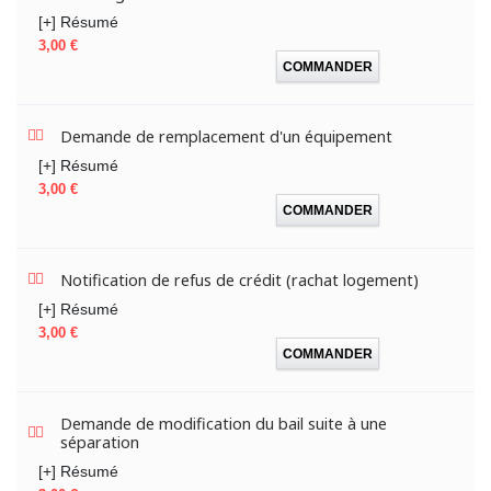
[+] Résumé
Prix
3,00 €
COMMANDER
Demande de remplacement d'un équipement
[+] Résumé
Prix
3,00 €
COMMANDER
Notification de refus de crédit (rachat logement)
[+] Résumé
Prix
3,00 €
COMMANDER
Demande de modification du bail suite à une
séparation
[+] Résumé