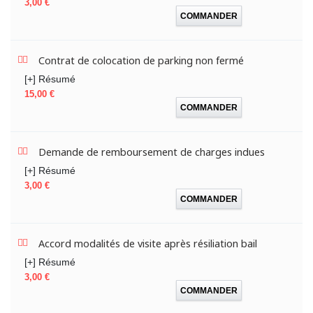
Prix
3,00 €
COMMANDER
Contrat de colocation de parking non fermé
[+] Résumé
Prix
15,00 €
COMMANDER
Demande de remboursement de charges indues
[+] Résumé
Prix
3,00 €
COMMANDER
Accord modalités de visite après résiliation bail
[+] Résumé
Prix
3,00 €
COMMANDER