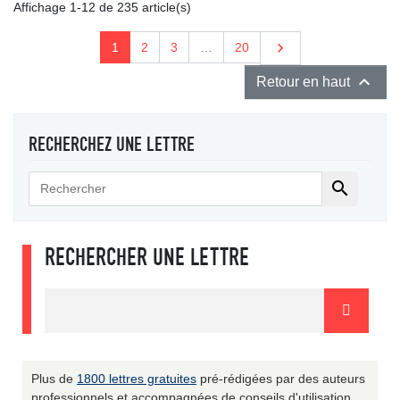
Affichage 1-12 de 235 article(s)
Suivant

1
2
3
…
20

Retour en haut
RECHERCHEZ UNE LETTRE

RECHERCHER UNE LETTRE
Plus de
1800 lettres gratuites
pré-rédigées par des auteurs
professionnels et accompagnées de conseils d'utilisation.