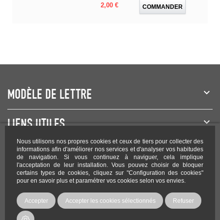
Prix
2,00 €
COMMANDER
MODÈLE DE LETTRE
LIENS UTILES
Nous utilisons nos propres cookies et ceux de tiers pour collecter des
NEWSLETTER
informations afin d'améliorer nos services et d'analyser vos habitudes
de navigation. Si vous continuez à naviguer, cela implique
l'acceptation de leur installation. Vous pouvez choisir de bloquer
certains types de cookies, cliquez sur "Configuration des cookies"
pour en savoir plus et paramétrer vos cookies selon vos envies.
Rejoignez-nous sur les réseaux !
Accepter
Accepter les cookies sélectionnés
Refuser