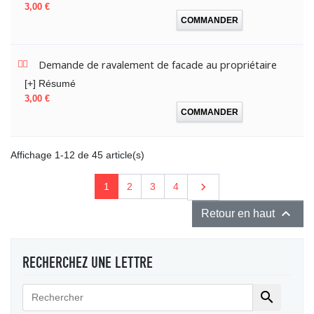
Prix
3,00 €
COMMANDER
Demande de ravalement de facade au propriétaire
[+] Résumé
Prix
3,00 €
COMMANDER
Affichage 1-12 de 45 article(s)
Suivant

1
2
3
4

Retour en haut
RECHERCHEZ UNE LETTRE
