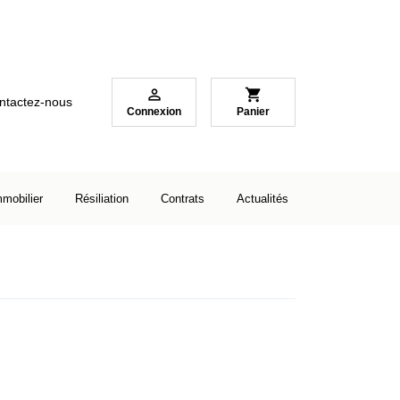

shopping_cart
ntactez-nous
Connexion
Panier
mmobilier
Résiliation
Contrats
Actualités