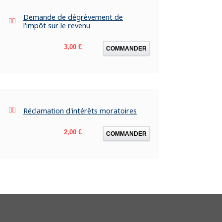
Demande de dégrèvement de
l'impôt sur le revenu
Prix
3,00 €
COMMANDER
Réclamation d'intérêts moratoires
Prix
2,00 €
COMMANDER