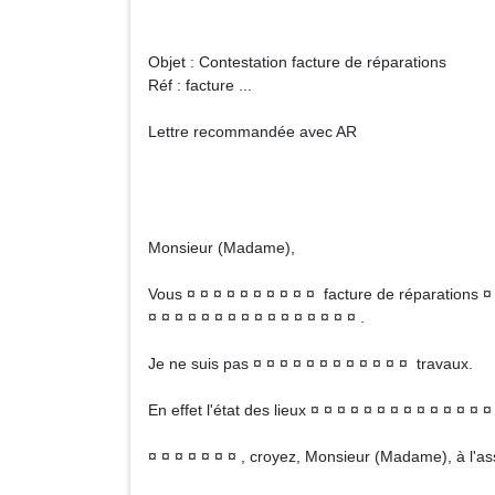
Objet : Contestation facture de réparations
Réf : facture ...
Lettre recommandée avec AR
Monsieur (Madame),
Vous ¤ ¤ ¤ ¤ ¤ ¤ ¤ ¤ ¤ ¤ facture de réparations ¤
¤ ¤ ¤ ¤ ¤ ¤ ¤ ¤ ¤ ¤ ¤ ¤ ¤ ¤ ¤ ¤ .
Je ne suis pas ¤ ¤ ¤ ¤ ¤ ¤ ¤ ¤ ¤ ¤ ¤ ¤ travaux.
En effet l'état des lieux ¤ ¤ ¤ ¤ ¤ ¤ ¤ ¤ ¤ ¤ ¤ ¤ ¤ 
¤ ¤ ¤ ¤ ¤ ¤ ¤ , croyez, Monsieur (Madame), à l'a