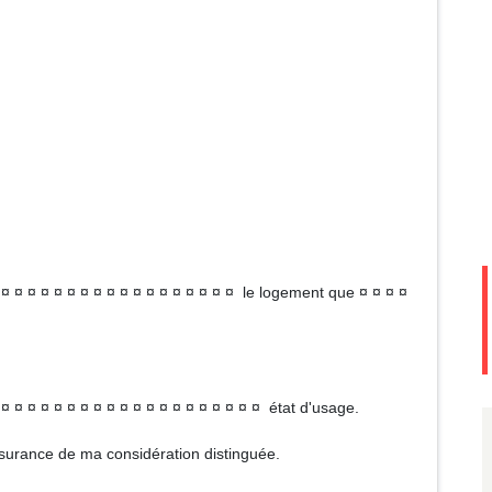
 ¤ ¤ ¤ ¤ ¤ ¤ ¤ ¤ ¤ ¤ ¤ ¤ ¤ ¤ ¤ ¤ ¤ ¤ le logement que ¤ ¤ ¤ ¤
¤ ¤ ¤ ¤ ¤ ¤ ¤ ¤ ¤ ¤ ¤ ¤ ¤ ¤ ¤ ¤ ¤ ¤ ¤ ¤ ¤ état d'usage.
ssurance de ma considération distinguée.