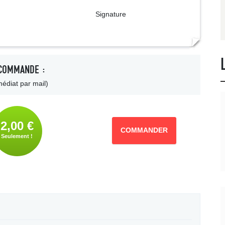
ture
COMMANDE :
édiat par mail)
2,00 €
COMMANDER
Seulement !