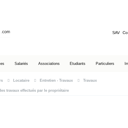
SAV
Co
ses
Salariés
Associations
Etudiants
Particuliers
I
rs
Locataire
Entretien - Travaux
Travaux
es travaux effectués par le propriétaire