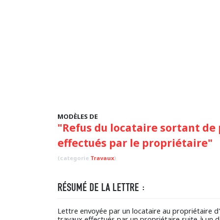
MODÈLES DE
"Refus du locataire sortant de
effectués par le propriétaire"
(categorie
Travaux
)
RÉSUMÉ DE LA LETTRE :
Lettre envoyée par un locataire au propriétaire 
travaux effectués par un propriétaire suite à un d