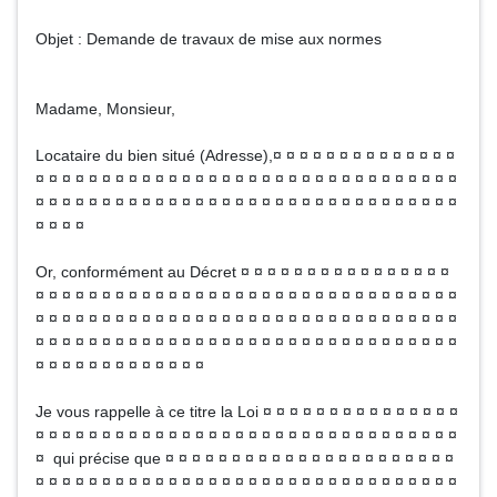
Objet : Demande de travaux de mise aux normes
Madame, Monsieur,
Locataire du bien situé (Adresse),¤ ¤ ¤ ¤ ¤ ¤ ¤ ¤ ¤ ¤ ¤ ¤ ¤ ¤
¤ ¤ ¤ ¤ ¤ ¤ ¤ ¤ ¤ ¤ ¤ ¤ ¤ ¤ ¤ ¤ ¤ ¤ ¤ ¤ ¤ ¤ ¤ ¤ ¤ ¤ ¤ ¤ ¤ ¤ ¤ ¤
¤ ¤ ¤ ¤ ¤ ¤ ¤ ¤ ¤ ¤ ¤ ¤ ¤ ¤ ¤ ¤ ¤ ¤ ¤ ¤ ¤ ¤ ¤ ¤ ¤ ¤ ¤ ¤ ¤ ¤ ¤ ¤
¤ ¤ ¤ ¤
Or, conformément au Décret ¤ ¤ ¤ ¤ ¤ ¤ ¤ ¤ ¤ ¤ ¤ ¤ ¤ ¤ ¤ ¤
¤ ¤ ¤ ¤ ¤ ¤ ¤ ¤ ¤ ¤ ¤ ¤ ¤ ¤ ¤ ¤ ¤ ¤ ¤ ¤ ¤ ¤ ¤ ¤ ¤ ¤ ¤ ¤ ¤ ¤ ¤ ¤
¤ ¤ ¤ ¤ ¤ ¤ ¤ ¤ ¤ ¤ ¤ ¤ ¤ ¤ ¤ ¤ ¤ ¤ ¤ ¤ ¤ ¤ ¤ ¤ ¤ ¤ ¤ ¤ ¤ ¤ ¤ ¤
¤ ¤ ¤ ¤ ¤ ¤ ¤ ¤ ¤ ¤ ¤ ¤ ¤ ¤ ¤ ¤ ¤ ¤ ¤ ¤ ¤ ¤ ¤ ¤ ¤ ¤ ¤ ¤ ¤ ¤ ¤ ¤
¤ ¤ ¤ ¤ ¤ ¤ ¤ ¤ ¤ ¤ ¤ ¤ ¤
Je vous rappelle à ce titre la Loi ¤ ¤ ¤ ¤ ¤ ¤ ¤ ¤ ¤ ¤ ¤ ¤ ¤ ¤ ¤
¤ ¤ ¤ ¤ ¤ ¤ ¤ ¤ ¤ ¤ ¤ ¤ ¤ ¤ ¤ ¤ ¤ ¤ ¤ ¤ ¤ ¤ ¤ ¤ ¤ ¤ ¤ ¤ ¤ ¤ ¤ ¤
¤ qui précise que ¤ ¤ ¤ ¤ ¤ ¤ ¤ ¤ ¤ ¤ ¤ ¤ ¤ ¤ ¤ ¤ ¤ ¤ ¤ ¤ ¤ ¤
¤ ¤ ¤ ¤ ¤ ¤ ¤ ¤ ¤ ¤ ¤ ¤ ¤ ¤ ¤ ¤ ¤ ¤ ¤ ¤ ¤ ¤ ¤ ¤ ¤ ¤ ¤ ¤ ¤ ¤ ¤ ¤