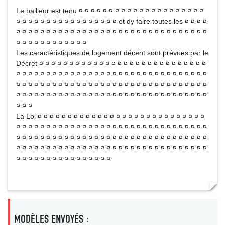
Le bailleur est tenu ¤ ¤ ¤ ¤ ¤ ¤ ¤ ¤ ¤ ¤ ¤ ¤ ¤ ¤ ¤ ¤ ¤ ¤ ¤ ¤ ¤
¤ ¤ ¤ ¤ ¤ ¤ ¤ ¤ ¤ ¤ ¤ ¤ ¤ ¤ ¤ ¤ ¤ et dy faire toutes les ¤ ¤ ¤ ¤
¤ ¤ ¤ ¤ ¤ ¤ ¤ ¤ ¤ ¤ ¤ ¤ ¤ ¤ ¤ ¤ ¤ ¤ ¤ ¤ ¤ ¤ ¤ ¤ ¤ ¤ ¤ ¤ ¤ ¤ ¤ ¤
¤ ¤ ¤ ¤ ¤ ¤ ¤ ¤ ¤ ¤ ¤ ¤
Les caractéristiques de logement décent sont prévues par le
Décret ¤ ¤ ¤ ¤ ¤ ¤ ¤ ¤ ¤ ¤ ¤ ¤ ¤ ¤ ¤ ¤ ¤ ¤ ¤ ¤ ¤ ¤ ¤ ¤ ¤ ¤ ¤ ¤
¤ ¤ ¤ ¤ ¤ ¤ ¤ ¤ ¤ ¤ ¤ ¤ ¤ ¤ ¤ ¤ ¤ ¤ ¤ ¤ ¤ ¤ ¤ ¤ ¤ ¤ ¤ ¤ ¤ ¤ ¤ ¤
¤ ¤ ¤ ¤ ¤ ¤ ¤ ¤ ¤ ¤ ¤ ¤ ¤ ¤ ¤ ¤ ¤ ¤ ¤ ¤ ¤ ¤ ¤ ¤ ¤ ¤ ¤ ¤ ¤ ¤ ¤ ¤
¤ ¤ ¤ ¤ ¤ ¤ ¤ ¤ ¤ ¤ ¤ ¤ ¤ ¤ ¤ ¤ ¤ ¤ ¤ ¤ ¤ ¤ ¤ ¤ ¤ ¤ ¤ ¤ ¤ ¤ ¤ ¤
¤ ¤ ¤
La Loi ¤ ¤ ¤ ¤ ¤ ¤ ¤ ¤ ¤ ¤ ¤ ¤ ¤ ¤ ¤ ¤ ¤ ¤ ¤ ¤ ¤ ¤ ¤ ¤ ¤ ¤ ¤ ¤
¤ ¤ ¤ ¤ ¤ ¤ ¤ ¤ ¤ ¤ ¤ ¤ ¤ ¤ ¤ ¤ ¤ ¤ ¤ ¤ ¤ ¤ ¤ ¤ ¤ ¤ ¤ ¤ ¤ ¤ ¤ ¤
¤ ¤ ¤ ¤ ¤ ¤ ¤ ¤ ¤ ¤ ¤ ¤ ¤ ¤ ¤ ¤ ¤ ¤ ¤ ¤ ¤ ¤ ¤ ¤ ¤ ¤ ¤ ¤ ¤ ¤ ¤ ¤
¤ ¤ ¤ ¤ ¤ ¤ ¤ ¤ ¤ ¤ ¤ ¤ ¤ ¤ ¤ ¤ ¤ ¤ ¤ ¤ ¤ ¤ ¤ ¤ ¤ ¤ ¤ ¤ ¤ ¤ ¤ ¤
¤ ¤ ¤ ¤ ¤ ¤ ¤ ¤ ¤ ¤ ¤ ¤ ¤ ¤ ¤ ¤
MODÈLES ENVOYÉS :