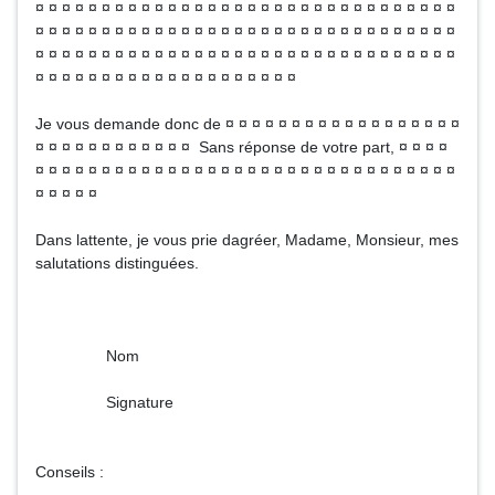
¤ ¤ ¤ ¤ ¤ ¤ ¤ ¤ ¤ ¤ ¤ ¤ ¤ ¤ ¤ ¤ ¤ ¤ ¤ ¤ ¤ ¤ ¤ ¤ ¤ ¤ ¤ ¤ ¤ ¤ ¤ ¤
¤ ¤ ¤ ¤ ¤ ¤ ¤ ¤ ¤ ¤ ¤ ¤ ¤ ¤ ¤ ¤ ¤ ¤ ¤ ¤ ¤ ¤ ¤ ¤ ¤ ¤ ¤ ¤ ¤ ¤ ¤ ¤
¤ ¤ ¤ ¤ ¤ ¤ ¤ ¤ ¤ ¤ ¤ ¤ ¤ ¤ ¤ ¤ ¤ ¤ ¤ ¤ ¤ ¤ ¤ ¤ ¤ ¤ ¤ ¤ ¤ ¤ ¤ ¤
¤ ¤ ¤ ¤ ¤ ¤ ¤ ¤ ¤ ¤ ¤ ¤ ¤ ¤ ¤ ¤ ¤ ¤ ¤ ¤
Je vous demande donc de ¤ ¤ ¤ ¤ ¤ ¤ ¤ ¤ ¤ ¤ ¤ ¤ ¤ ¤ ¤ ¤ ¤ ¤
¤ ¤ ¤ ¤ ¤ ¤ ¤ ¤ ¤ ¤ ¤ ¤ Sans réponse de votre part, ¤ ¤ ¤ ¤
¤ ¤ ¤ ¤ ¤ ¤ ¤ ¤ ¤ ¤ ¤ ¤ ¤ ¤ ¤ ¤ ¤ ¤ ¤ ¤ ¤ ¤ ¤ ¤ ¤ ¤ ¤ ¤ ¤ ¤ ¤ ¤
¤ ¤ ¤ ¤ ¤
Dans lattente, je vous prie dagréer, Madame, Monsieur, mes
salutations distinguées.
Nom
Signature
Conseils :