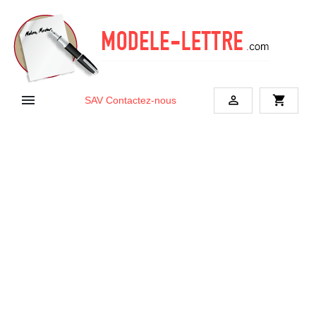


shopping_cart
SAV
Contactez-nous