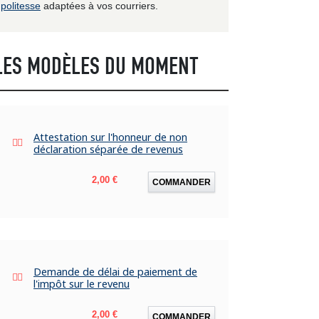
politesse
adaptées à vos courriers.
LES MODÈLES DU MOMENT
Attestation sur l'honneur de non
déclaration séparée de revenus
Prix
2,00 €
COMMANDER
Demande de délai de paiement de
l'impôt sur le revenu
Prix
2,00 €
COMMANDER