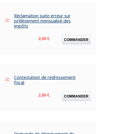
Réclamation suite erreur sur
prélèvement mensualisé des
impôts
Prix
2,00 €
COMMANDER
Contestation de redressement
fiscal
Prix
2,00 €
COMMANDER
Demande de dégrèvement de