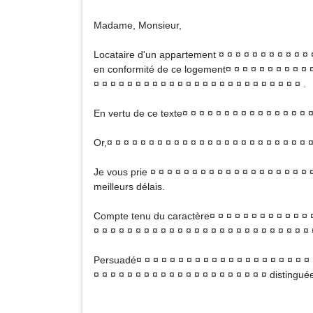
Madame, Monsieur,
Locataire d'un appartement ¤ ¤ ¤ ¤ ¤ ¤ ¤ ¤ ¤ ¤ ¤ ¤
en conformité de ce logement¤ ¤ ¤ ¤ ¤ ¤ ¤ ¤ ¤ ¤ ¤ 
¤ ¤ ¤ ¤ ¤ ¤ ¤ ¤ ¤ ¤ ¤ ¤ ¤ ¤ ¤ ¤ ¤ ¤ ¤ ¤ ¤ ¤ ¤ ¤ ¤ .
En vertu de ce texte¤ ¤ ¤ ¤ ¤ ¤ ¤ ¤ ¤ ¤ ¤ ¤ ¤ ¤ ¤ ¤
Or,¤ ¤ ¤ ¤ ¤ ¤ ¤ ¤ ¤ ¤ ¤ ¤ ¤ ¤ ¤ ¤ ¤ ¤ ¤ ¤ ¤ ¤ ¤ ¤ ¤
Je vous prie ¤ ¤ ¤ ¤ ¤ ¤ ¤ ¤ ¤ ¤ ¤ ¤ ¤ ¤ ¤ ¤ ¤ ¤ ¤ 
meilleurs délais.
Compte tenu du caractère¤ ¤ ¤ ¤ ¤ ¤ ¤ ¤ ¤ ¤ ¤ ¤ ¤ 
¤ ¤ ¤ ¤ ¤ ¤ ¤ ¤ ¤ ¤ ¤ ¤ ¤ ¤ ¤ ¤ ¤ ¤ ¤ ¤ ¤ ¤ ¤ ¤ ¤ ¤ 
Persuadé¤ ¤ ¤ ¤ ¤ ¤ ¤ ¤ ¤ ¤ ¤ ¤ ¤ ¤ ¤ ¤ ¤ ¤ ¤ ¤ ¤ ¤
¤ ¤ ¤ ¤ ¤ ¤ ¤ ¤ ¤ ¤ ¤ ¤ ¤ ¤ ¤ ¤ ¤ ¤ ¤ ¤ ¤ distingué