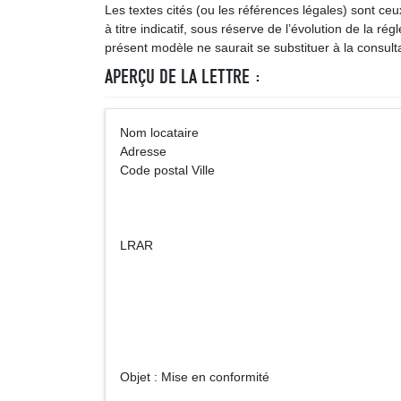
Les textes cités (ou les références légales) sont ce
à titre indicatif, sous réserve de l’évolution de la ré
présent modèle ne saurait se substituer à la consulta
APERÇU DE LA LETTRE :
Nom locataire (Vi
Adresse
Code postal Ville
LRAR
Nom Propriéta
Adre
Code post
Objet : Mise en conformité