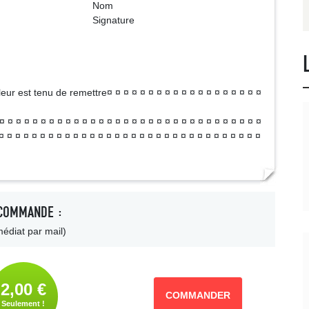
om
ture
lleur est tenu de remettre¤ ¤ ¤ ¤ ¤ ¤ ¤ ¤ ¤ ¤ ¤ ¤ ¤ ¤ ¤ ¤ ¤ ¤ ¤
 ¤ ¤ ¤ ¤ ¤ ¤ ¤ ¤ ¤ ¤ ¤ ¤ ¤ ¤ ¤ ¤ ¤ ¤ ¤ ¤ ¤ ¤ ¤ ¤ ¤ ¤ ¤ ¤ ¤ ¤ ¤ ¤
¤ ¤ ¤ ¤ ¤ ¤ ¤ ¤ ¤ ¤ ¤ ¤ ¤ ¤ ¤ ¤ ¤ ¤ ¤ ¤ ¤ ¤ ¤ ¤ ¤ ¤ ¤ ¤ ¤ ¤ ¤ ¤
COMMANDE :
édiat par mail)
2,00 €
COMMANDER
Seulement !