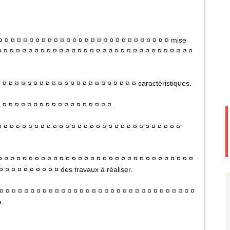
 ¤ ¤ ¤ ¤ ¤ ¤ ¤ ¤ ¤ ¤ ¤ ¤ ¤ ¤ ¤ ¤ ¤ ¤ ¤ ¤ ¤ ¤ ¤ ¤ ¤ ¤ ¤ mise
¤ ¤ ¤ ¤ ¤ ¤ ¤ ¤ ¤ ¤ ¤ ¤ ¤ ¤ ¤ ¤ ¤ ¤ ¤ ¤ ¤ ¤ ¤ ¤ ¤ ¤ ¤ ¤ ¤ ¤ ¤
 ¤ ¤ ¤ ¤ ¤ ¤ ¤ ¤ ¤ ¤ ¤ ¤ ¤ ¤ ¤ ¤ ¤ ¤ ¤ ¤ ¤ ¤ caractéristiques.
 ¤ ¤ ¤ ¤ ¤ ¤ ¤ ¤ ¤ ¤ ¤ ¤ ¤ ¤ ¤ ¤ ¤ ¤ .
¤ ¤ ¤ ¤ ¤ ¤ ¤ ¤ ¤ ¤ ¤ ¤ ¤ ¤ ¤ ¤ ¤ ¤ ¤ ¤ ¤ ¤ ¤ ¤ ¤ ¤ ¤ ¤ ¤ ¤
¤ ¤ ¤ ¤ ¤ ¤ ¤ ¤ ¤ ¤ ¤ ¤ ¤ ¤ ¤ ¤ ¤ ¤ ¤ ¤ ¤ ¤ ¤ ¤ ¤ ¤ ¤ ¤ ¤ ¤ ¤
¤ ¤ ¤ ¤ ¤ ¤ ¤ ¤ ¤ ¤ des travaux à réaliser.
 ¤ ¤ ¤ ¤ ¤ ¤ ¤ ¤ ¤ ¤ ¤ ¤ ¤ ¤ ¤ ¤ ¤ ¤ ¤ ¤ ¤ ¤ ¤ ¤ ¤ ¤ ¤ ¤ ¤ ¤ ¤
e.