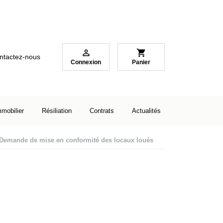

shopping_cart
ntactez-nous
Connexion
Panier
mmobilier
Résiliation
Contrats
Actualités
Demande de mise en conformité des locaux loués