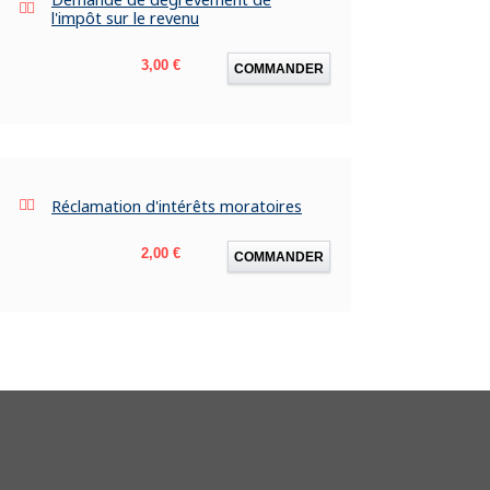
l'impôt sur le revenu
Prix
3,00 €
COMMANDER
Réclamation d'intérêts moratoires
Prix
2,00 €
COMMANDER