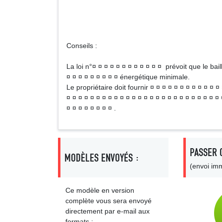
N
Signa
Conseils :
La loi n°¤ ¤ ¤ ¤ ¤ ¤ ¤ ¤ ¤ ¤ ¤ ¤ prévoit que le bai
¤ ¤ ¤ ¤ ¤ ¤ ¤ ¤ ¤ énergétique minimale.
Le propriétaire doit fournir ¤ ¤ ¤ ¤ ¤ ¤ ¤ ¤ ¤ ¤ ¤ ¤
¤ ¤ ¤ ¤ ¤ ¤ ¤ ¤ ¤ ¤ ¤ ¤ ¤ ¤ ¤ ¤ ¤ ¤ ¤ ¤ ¤ ¤ ¤ ¤ ¤ ¤ 
¤ ¤ ¤ ¤ ¤ ¤ ¤ ¤ .
PASSER 
MODÈLES ENVOYÉS :
(envoi imm
Ce modèle en version
complète vous sera envoyé
directement par e-mail aux
formats :