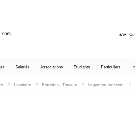
SAV
Co
ses
Salariés
Associations
Etudiants
Particuliers
I
rs
Locataire
Entretien - Travaux
Logement indécent