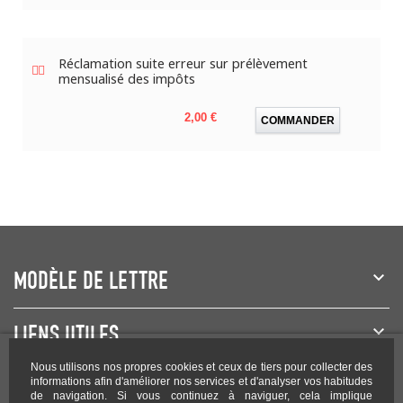
Réclamation suite erreur sur prélèvement
mensualisé des impôts
Prix
2,00 €
COMMANDER
MODÈLE DE LETTRE
LIENS UTILES
Nous utilisons nos propres cookies et ceux de tiers pour collecter des
NEWSLETTER
informations afin d'améliorer nos services et d'analyser vos habitudes
de navigation. Si vous continuez à naviguer, cela implique