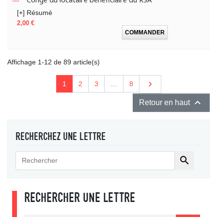
[+] Résumé
Prix
2,00 €
COMMANDER
Affichage 1-12 de 89 article(s)
Suivant

1
2
3
…
8

Retour en haut
RECHERCHEZ UNE LETTRE

RECHERCHER UNE LETTRE