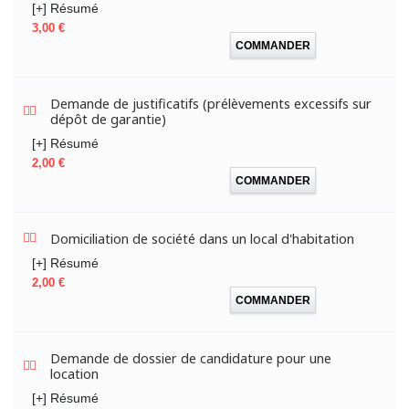
[+] Résumé
Prix
3,00 €
COMMANDER
Demande de justificatifs (prélèvements excessifs sur
dépôt de garantie)
[+] Résumé
Prix
2,00 €
COMMANDER
Domiciliation de société dans un local d'habitation
[+] Résumé
Prix
2,00 €
COMMANDER
Demande de dossier de candidature pour une
location
[+] Résumé