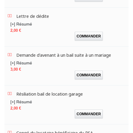
Lettre de dédite
[+] Résumé
Prix
2,00 €
COMMANDER
Demande d'avenant à un bail suite à un mariage
[+] Résumé
Prix
3,00 €
COMMANDER
Résiliation bail de location garage
[+] Résumé
Prix
2,00 €
COMMANDER
Congé du locataire bénéficiaire du RSA