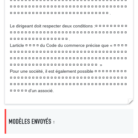
¤ ¤ ¤ ¤ ¤ ¤ ¤ ¤ ¤ ¤ ¤ ¤ ¤ ¤ ¤ ¤ ¤ ¤ ¤ ¤ ¤ ¤ ¤ ¤ ¤ ¤ ¤ ¤ ¤ ¤ ¤ ¤
¤ ¤ ¤ ¤ ¤ ¤ ¤ ¤ ¤ ¤ ¤ ¤ ¤ ¤ ¤ ¤ ¤ ¤ ¤ ¤ ¤ ¤ ¤ ¤ ¤ ¤ ¤ ¤ ¤ ¤ ¤ ¤
¤ ¤ ¤ ¤ ¤ ¤ ¤ ¤ ¤ ¤ ¤ ¤ ¤ ¤ ¤ ¤ ¤ ¤ ¤ ¤ ¤ ¤ ¤ ¤ ¤ ¤ ¤ .
Le dirigeant doit respecter deux conditions :¤ ¤ ¤ ¤ ¤ ¤ ¤ ¤ ¤
¤ ¤ ¤ ¤ ¤ ¤ ¤ ¤ ¤ ¤ ¤ ¤ ¤ ¤ ¤ ¤ ¤ ¤ ¤ ¤ ¤ ¤ ¤ ¤ ¤ ¤ ¤ ¤ ¤ ¤ ¤ ¤
¤ ¤ ¤ ¤ ¤ ¤ ¤ ¤ ¤ ¤ ¤ ¤ ¤ ¤ ¤ ¤ .
Larticle ¤ ¤ ¤ ¤ du Code du commerce précise que « ¤ ¤ ¤ ¤
¤ ¤ ¤ ¤ ¤ ¤ ¤ ¤ ¤ ¤ ¤ ¤ ¤ ¤ ¤ ¤ ¤ ¤ ¤ ¤ ¤ ¤ ¤ ¤ ¤ ¤ ¤ ¤ ¤ ¤ ¤ ¤
¤ ¤ ¤ ¤ ¤ ¤ ¤ ¤ ¤ ¤ ¤ ¤ ¤ ¤ ¤ ¤ ¤ ¤ ¤ ¤ ¤ ¤ ¤ ¤ ¤ ¤ ¤ ¤ ¤ ¤ ¤ ¤
¤ ¤ ¤ ¤ ¤ ¤ ¤ ¤ ¤ ¤ ¤ ¤ ¤ ¤ ¤ ¤ ¤ ¤ ¤ ¤ ¤ ¤ ¤ ¤ »
Pour une société, il est également possible ¤ ¤ ¤ ¤ ¤ ¤ ¤ ¤ ¤
¤ ¤ ¤ ¤ ¤ ¤ ¤ ¤ ¤ ¤ ¤ ¤ ¤ ¤ ¤ ¤ ¤ ¤ ¤ ¤ ¤ ¤ ¤ ¤ ¤ ¤ ¤ ¤ ¤ ¤ ¤ ¤
¤ ¤ ¤ ¤ ¤ ¤ ¤ ¤ ¤ ¤ ¤ ¤ ¤ ¤ ¤ ¤ ¤ ¤ ¤ ¤ ¤ ¤ ¤ ¤ ¤ ¤ ¤ ¤ ¤ ¤ ¤ ¤
¤ ¤ ¤ ¤ ¤ d'un associé.
MODÈLES ENVOYÉS :