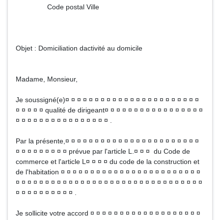
Code postal Ville
Objet : Domiciliation dactivité au domicile
Madame, Monsieur,
Je soussigné(e)¤ ¤ ¤ ¤ ¤ ¤ ¤ ¤ ¤ ¤ ¤ ¤ ¤ ¤ ¤ ¤ ¤ ¤ ¤ ¤ ¤ ¤ ¤
¤ ¤ ¤ ¤ ¤ qualité de dirigeant¤ ¤ ¤ ¤ ¤ ¤ ¤ ¤ ¤ ¤ ¤ ¤ ¤ ¤ ¤ ¤ ¤
¤ ¤ ¤ ¤ ¤ ¤ ¤ ¤ ¤ ¤ ¤ ¤ ¤ ¤ ¤ ¤ .
Par la présente,¤ ¤ ¤ ¤ ¤ ¤ ¤ ¤ ¤ ¤ ¤ ¤ ¤ ¤ ¤ ¤ ¤ ¤ ¤ ¤ ¤ ¤ ¤
¤ ¤ ¤ ¤ ¤ ¤ ¤ ¤ ¤ prévue par l'article L.¤ ¤ ¤ du Code de
commerce et l'article L¤ ¤ ¤ ¤ du code de la construction et
de l'habitation ¤ ¤ ¤ ¤ ¤ ¤ ¤ ¤ ¤ ¤ ¤ ¤ ¤ ¤ ¤ ¤ ¤ ¤ ¤ ¤ ¤ ¤ ¤ ¤
¤ ¤ ¤ ¤ ¤ ¤ ¤ ¤ ¤ ¤ ¤ ¤ ¤ ¤ ¤ ¤ ¤ ¤ ¤ ¤ ¤ ¤ ¤ ¤ ¤ ¤ ¤ ¤ ¤ ¤ ¤ ¤
¤ ¤ ¤ ¤ ¤ ¤ ¤ ¤ ¤ ¤ .
Je sollicite votre accord ¤ ¤ ¤ ¤ ¤ ¤ ¤ ¤ ¤ ¤ ¤ ¤ ¤ ¤ ¤ ¤ ¤ ¤ ¤