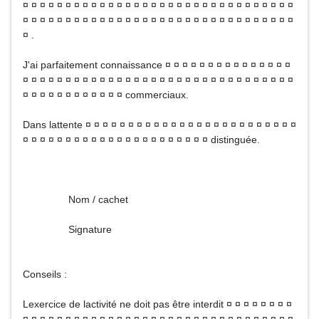
¤ ¤ ¤ ¤ ¤ ¤ ¤ ¤ ¤ ¤ ¤ ¤ ¤ ¤ ¤ ¤ ¤ ¤ ¤ ¤ ¤ ¤ ¤ ¤ ¤ ¤ ¤ ¤ ¤ ¤ ¤ ¤
¤ ¤ ¤ ¤ ¤ ¤ ¤ ¤ ¤ ¤ ¤ ¤ ¤ ¤ ¤ ¤ ¤ ¤ ¤ ¤ ¤ ¤ ¤ ¤ ¤ ¤ ¤ ¤ ¤ ¤ ¤ ¤
¤ .
J'ai parfaitement connaissance ¤ ¤ ¤ ¤ ¤ ¤ ¤ ¤ ¤ ¤ ¤ ¤ ¤ ¤ ¤
¤ ¤ ¤ ¤ ¤ ¤ ¤ ¤ ¤ ¤ ¤ ¤ ¤ ¤ ¤ ¤ ¤ ¤ ¤ ¤ ¤ ¤ ¤ ¤ ¤ ¤ ¤ ¤ ¤ ¤ ¤ ¤
¤ ¤ ¤ ¤ ¤ ¤ ¤ ¤ ¤ ¤ ¤ ¤ commerciaux.
Dans lattente ¤ ¤ ¤ ¤ ¤ ¤ ¤ ¤ ¤ ¤ ¤ ¤ ¤ ¤ ¤ ¤ ¤ ¤ ¤ ¤ ¤ ¤ ¤ ¤ ¤
¤ ¤ ¤ ¤ ¤ ¤ ¤ ¤ ¤ ¤ ¤ ¤ ¤ ¤ ¤ ¤ ¤ ¤ ¤ ¤ ¤ ¤ distinguée.
Nom / cachet
Signature
Conseils :
Lexercice de lactivité ne doit pas être interdit ¤ ¤ ¤ ¤ ¤ ¤ ¤ ¤