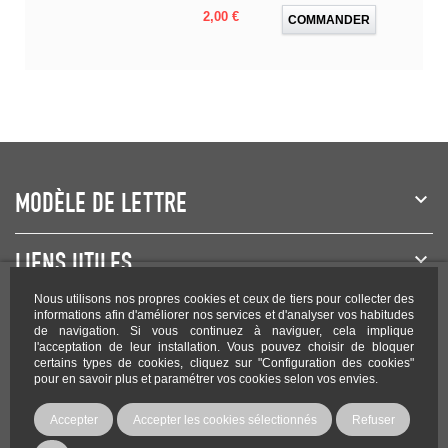
Prix
2,00 €
COMMANDER
MODÈLE DE LETTRE
LIENS UTILES
Nous utilisons nos propres cookies et ceux de tiers pour collecter des
NEWSLETTER
informations afin d'améliorer nos services et d'analyser vos habitudes
de navigation. Si vous continuez à naviguer, cela implique
l'acceptation de leur installation. Vous pouvez choisir de bloquer
certains types de cookies, cliquez sur "Configuration des cookies"
pour en savoir plus et paramétrer vos cookies selon vos envies.
Rejoignez-nous sur les réseaux !
Accepter
Accepter les cookies sélectionnés
Refuser