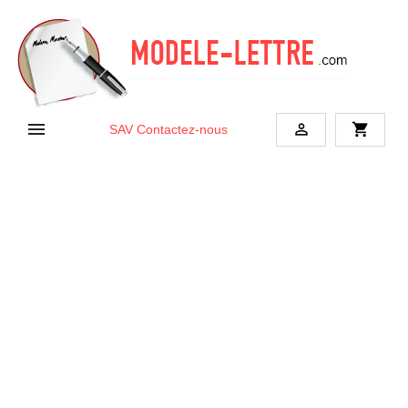


shopping_cart
SAV
Contactez-nous