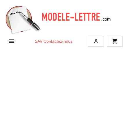


shopping_cart
SAV
Contactez-nous