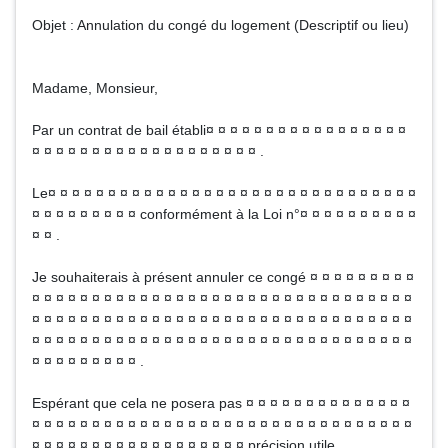
Objet : Annulation du congé du logement (Descriptif ou lieu)
Madame, Monsieur,
Par un contrat de bail établi¤ ¤ ¤ ¤ ¤ ¤ ¤ ¤ ¤ ¤ ¤ ¤ ¤ ¤ ¤ ¤ ¤
¤ ¤ ¤ ¤ ¤ ¤ ¤ ¤ ¤ ¤ ¤ ¤ ¤ ¤ ¤ ¤ ¤ ¤ ¤ .
Le¤ ¤ ¤ ¤ ¤ ¤ ¤ ¤ ¤ ¤ ¤ ¤ ¤ ¤ ¤ ¤ ¤ ¤ ¤ ¤ ¤ ¤ ¤ ¤ ¤ ¤ ¤ ¤ ¤ ¤ ¤
¤ ¤ ¤ ¤ ¤ ¤ ¤ ¤ ¤ conformément à la Loi n°¤ ¤ ¤ ¤ ¤ ¤ ¤ ¤ ¤ ¤
¤ ¤ .
Je souhaiterais à présent annuler ce congé ¤ ¤ ¤ ¤ ¤ ¤ ¤ ¤ ¤
¤ ¤ ¤ ¤ ¤ ¤ ¤ ¤ ¤ ¤ ¤ ¤ ¤ ¤ ¤ ¤ ¤ ¤ ¤ ¤ ¤ ¤ ¤ ¤ ¤ ¤ ¤ ¤ ¤ ¤ ¤ ¤
¤ ¤ ¤ ¤ ¤ ¤ ¤ ¤ ¤ ¤ ¤ ¤ ¤ ¤ ¤ ¤ ¤ ¤ ¤ ¤ ¤ ¤ ¤ ¤ ¤ ¤ ¤ ¤ ¤ ¤ ¤ ¤
¤ ¤ ¤ ¤ ¤ ¤ ¤ ¤ ¤ ¤ ¤ ¤ ¤ ¤ ¤ ¤ ¤ ¤ ¤ ¤ ¤ ¤ ¤ ¤ ¤ ¤ ¤ ¤ ¤ ¤ ¤ ¤
¤ ¤ ¤ ¤ ¤ ¤ ¤ ¤ ¤ .
Espérant que cela ne posera pas ¤ ¤ ¤ ¤ ¤ ¤ ¤ ¤ ¤ ¤ ¤ ¤ ¤ ¤
¤ ¤ ¤ ¤ ¤ ¤ ¤ ¤ ¤ ¤ ¤ ¤ ¤ ¤ ¤ ¤ ¤ ¤ ¤ ¤ ¤ ¤ ¤ ¤ ¤ ¤ ¤ ¤ ¤ ¤ ¤ ¤
¤ ¤ ¤ ¤ ¤ ¤ ¤ ¤ ¤ ¤ ¤ ¤ ¤ ¤ ¤ ¤ ¤ ¤ précision utile.