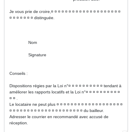
Je vous prie de croire,¤ ¤ ¤ ¤ ¤ ¤ ¤ ¤ ¤ ¤ ¤ ¤ ¤ ¤ ¤ ¤ ¤ ¤ ¤ ¤
¤ ¤ ¤ ¤ ¤ ¤ ¤ distinguée.
Nom
Signature
Conseils :
Dispositions régies par la Loi n°¤ ¤ ¤ ¤ ¤ ¤ ¤ ¤ ¤ ¤ tendant à
améliorer les rapports locatifs et la Loi n°¤ ¤ ¤ ¤ ¤ ¤ ¤ ¤ ¤ ¤
¤ ¤ .
Le locataire ne peut plus ¤ ¤ ¤ ¤ ¤ ¤ ¤ ¤ ¤ ¤ ¤ ¤ ¤ ¤ ¤ ¤ ¤ ¤ ¤
¤ ¤ ¤ ¤ ¤ ¤ ¤ ¤ ¤ ¤ ¤ ¤ ¤ ¤ ¤ ¤ ¤ ¤ ¤ ¤ ¤ du bailleur.
Adresser le courrier en recommandé avec accusé de
réception.