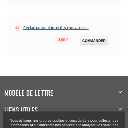
Réclamation d'intérêts moratoires
Prix
2,00 €
COMMANDER
MODÈLE DE LETTRE
LIENS UTILES
Nous utilisons nos propres cookies et ceux de tiers pour collecter des
NEWSLETTER
informations afin d'améliorer nos services et d'analyser vos habitudes