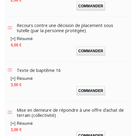
2,00 €
COMMANDER
Recours contre une décision de placement sous
tutelle (par la personne protégée)
[+] Résumé
Prix
4,00 €
COMMANDER
Texte de baptême 16
[+] Résumé
Prix
3,00 €
COMMANDER
Mise en demeure de répondre à une offre d'achat de
terrain (collectivité)
[+] Résumé
Prix
3,00 €
COMMANDER