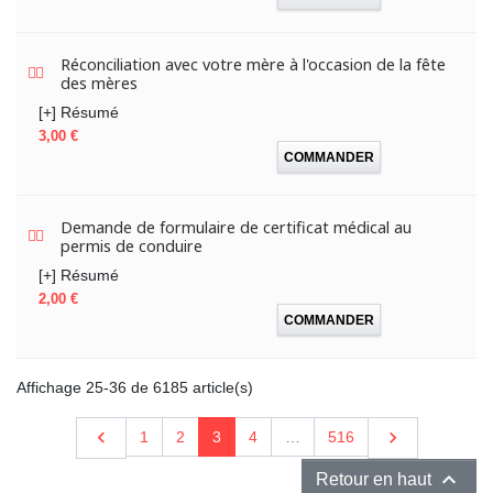
Réconciliation avec votre mère à l'occasion de la fête
des mères
[+] Résumé
Prix
3,00 €
COMMANDER
Demande de formulaire de certificat médical au
permis de conduire
[+] Résumé
Prix
2,00 €
COMMANDER
Affichage 25-36 de 6185 article(s)
Précédent

Suivant

1
2
3
4
…
516

Retour en haut