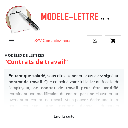


shopping_cart
SAV
Contactez-nous
MODÈLES DE LETTRES
"Contrats de travail"
En tant que salarié
, vous allez signer ou vous avez signé un
contrat de travail
. Que ce soit à votre initiative ou à celle de
l'employeur,
ce contrat de travail peut être modifié
,
entraînant une modification du contrat par une clause ou un
avenant au contrat de travail. Vous pouvez écrire une lettre
pour contester
une période d'essai
, demander
une requalification de contrat.
À l'occasion d'une
Lire la suite
embauche
trouvez des
exemples de lettres de désistement
contrat de travail
, acceptation contrat de travail, demande de