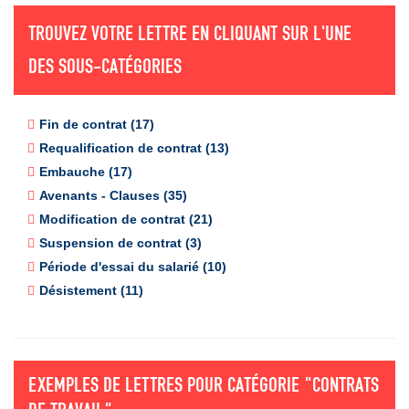
promesse d'embauche. Enfin,
la fin du contrat du travail
peut nécessiter une
lettre type de rupture
TROUVEZ VOTRE LETTRE EN CLIQUANT SUR L'UNE
conventionnelle CDI
, la réclamation des documents de fin de
DES SOUS-CATÉGORIES
contrat, la demande d'un certificat de travail, etc...
Fin de contrat (17)
Requalification de contrat (13)
Embauche (17)
Avenants - Clauses (35)
Modification de contrat (21)
Suspension de contrat (3)
Période d'essai du salarié (10)
Désistement (11)
EXEMPLES DE LETTRES POUR CATÉGORIE
"CONTRATS