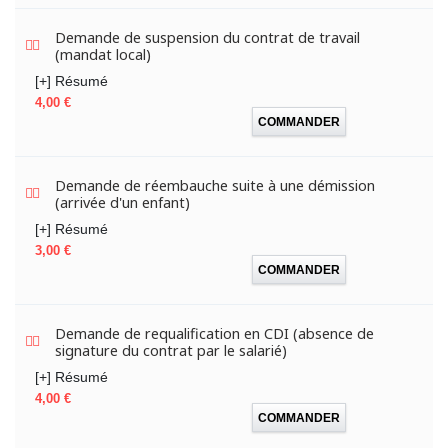
Demande de suspension du contrat de travail
(mandat local)
[+] Résumé
Prix
4,00 €
COMMANDER
Demande de réembauche suite à une démission
(arrivée d'un enfant)
[+] Résumé
Prix
3,00 €
COMMANDER
Demande de requalification en CDI (absence de
signature du contrat par le salarié)
[+] Résumé
Prix
4,00 €
COMMANDER