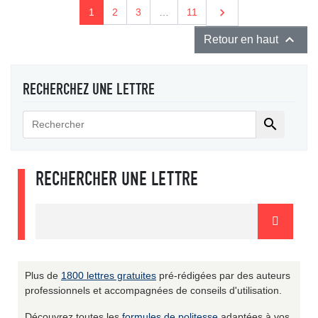
Suivant

1
2
3
…
11

Retour en haut
RECHERCHEZ UNE LETTRE

RECHERCHER UNE LETTRE
Plus de
1800 lettres gratuites
pré-rédigées par des auteurs
professionnels et accompagnées de conseils d'utilisation.
Découvrez toutes les
formules de politesse
adaptées à vos