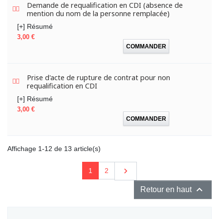
Demande de requalification en CDI (absence de
mention du nom de la personne remplacée)
[+] Résumé
Prix
3,00 €
COMMANDER
Prise d'acte de rupture de contrat pour non
requalification en CDI
[+] Résumé
Prix
3,00 €
COMMANDER
Affichage 1-12 de 13 article(s)
Suivant

1
2

Retour en haut