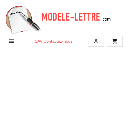


shopping_cart
SAV
Contactez-nous