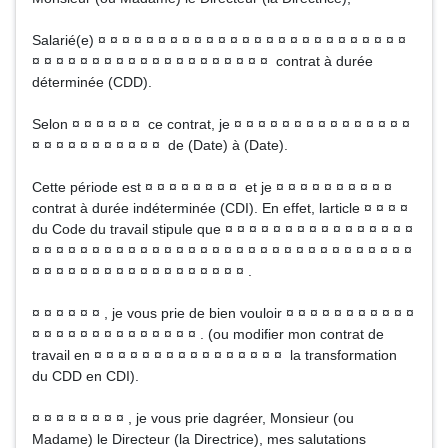
Salarié(e) ¤ ¤ ¤ ¤ ¤ ¤ ¤ ¤ ¤ ¤ ¤ ¤ ¤ ¤ ¤ ¤ ¤ ¤ ¤ ¤ ¤ ¤ ¤ ¤ ¤ ¤
¤ ¤ ¤ ¤ ¤ ¤ ¤ ¤ ¤ ¤ ¤ ¤ ¤ ¤ ¤ ¤ ¤ ¤ ¤ ¤ contrat à durée
déterminée (CDD).
Selon ¤ ¤ ¤ ¤ ¤ ¤ ce contrat, je ¤ ¤ ¤ ¤ ¤ ¤ ¤ ¤ ¤ ¤ ¤ ¤ ¤ ¤ ¤
¤ ¤ ¤ ¤ ¤ ¤ ¤ ¤ ¤ ¤ ¤ de (Date) à (Date).
Cette période est ¤ ¤ ¤ ¤ ¤ ¤ ¤ ¤ et je ¤ ¤ ¤ ¤ ¤ ¤ ¤ ¤ ¤ ¤
contrat à durée indéterminée (CDI). En effet, larticle ¤ ¤ ¤ ¤
du Code du travail stipule que ¤ ¤ ¤ ¤ ¤ ¤ ¤ ¤ ¤ ¤ ¤ ¤ ¤ ¤ ¤ ¤
¤ ¤ ¤ ¤ ¤ ¤ ¤ ¤ ¤ ¤ ¤ ¤ ¤ ¤ ¤ ¤ ¤ ¤ ¤ ¤ ¤ ¤ ¤ ¤ ¤ ¤ ¤ ¤ ¤ ¤ ¤ ¤
¤ ¤ ¤ ¤ ¤ ¤ ¤ ¤ ¤ ¤ ¤ ¤ ¤ ¤ ¤ ¤ ¤ ¤ .
¤ ¤ ¤ ¤ ¤ ¤ , je vous prie de bien vouloir ¤ ¤ ¤ ¤ ¤ ¤ ¤ ¤ ¤ ¤ ¤
¤ ¤ ¤ ¤ ¤ ¤ ¤ ¤ ¤ ¤ ¤ ¤ ¤ ¤ . (ou modifier mon contrat de
travail en ¤ ¤ ¤ ¤ ¤ ¤ ¤ ¤ ¤ ¤ ¤ ¤ ¤ ¤ ¤ ¤ la transformation
du CDD en CDI).
¤ ¤ ¤ ¤ ¤ ¤ ¤ ¤ , je vous prie dagréer, Monsieur (ou
Madame) le Directeur (la Directrice), mes salutations