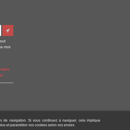
out
la nos
rales
té
es de navigation. Si vous continuez à naviguer, cela implique
 plus et paramétrer vos cookies selon vos envies.