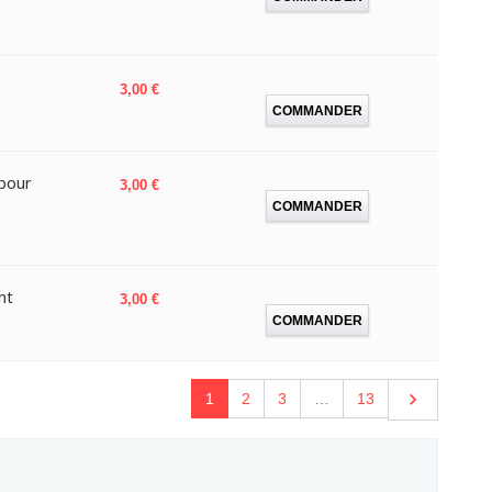
Prix
3,00 €
COMMANDER
pour
Prix
3,00 €
COMMANDER
nt
Prix
3,00 €
COMMANDER
Suivant

1
2
3
…
13