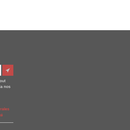
out
la nos
rales
té