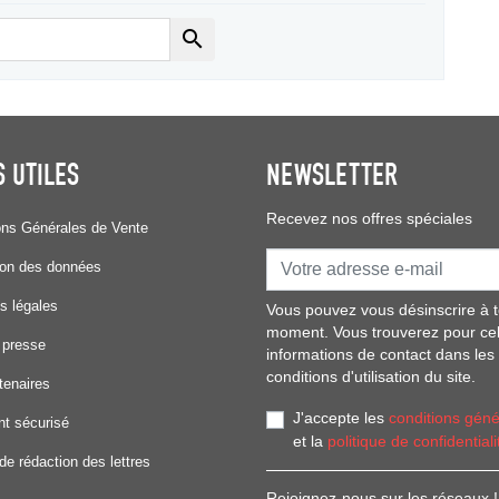

S UTILES
NEWSLETTER
Recevez nos offres spéciales
ons Générales de Vente
ion des données
s légales
Vous pouvez vous désinscrire à t
moment. Vous trouverez pour ce
 presse
informations de contact dans les
conditions d'utilisation du site.
tenaires
J'accepte les
conditions géné
t sécurisé
et la
politique de confidentiali
de rédaction des lettres
Rejoignez-nous sur les réseaux !