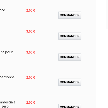
nce
Prix
2,00 €
COMMANDER
Prix
3,00 €
COMMANDER
ent pour
Prix
3,00 €
COMMANDER
personnel
Prix
2,00 €
COMMANDER
ommerciale
Prix
2,00 €
x zéro
COMMANDER