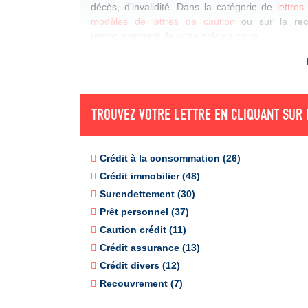
décès, d'invalidité. Dans la catégorie de
lettres
modèles de lettres de caution
ou sur la
re
remboursement de votre prêt en cours.
TROUVEZ VOTRE LETTRE EN CLIQUANT SUR 
Crédit à la consommation (26)
Crédit immobilier (48)
Surendettement (30)
Prêt personnel (37)
Caution crédit (11)
Crédit assurance (13)
Crédit divers (12)
Recouvrement (7)