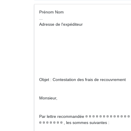
Prénom No
...
Adresse de l'expéditeur
Société (C
Adresse du 
Objet : Contestation des frais de recouvrement
Monsieur,
Par lettre recommandée ¤ ¤ ¤ ¤ ¤ ¤ ¤ ¤ ¤ ¤ ¤ ¤ ¤ ¤
¤ ¤ ¤ ¤ ¤ ¤ ¤ , les sommes suivantes :