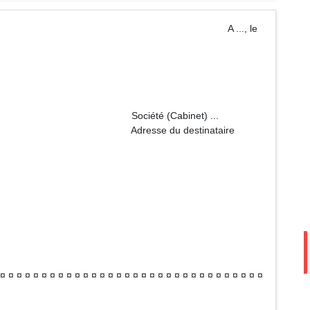
m A ..., le
abinet) ...
destinataire
 ¤ ¤ ¤ ¤ ¤ ¤ ¤ ¤ ¤ ¤ ¤ ¤ ¤ ¤ ¤ ¤ ¤ ¤ ¤ ¤ ¤ ¤ ¤ ¤ ¤ ¤ ¤ ¤ ¤ ¤ ¤