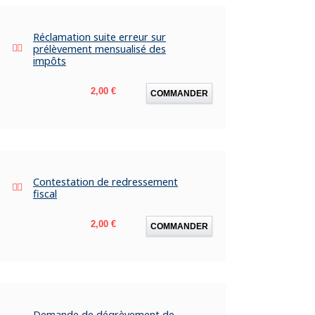
Réclamation suite erreur sur
prélèvement mensualisé des
impôts
Prix
2,00 €
COMMANDER
Contestation de redressement
fiscal
Prix
2,00 €
COMMANDER
Demande de dégrèvement de