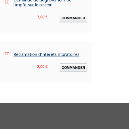
l'impôt sur le revenu
Prix
3,00 €
COMMANDER
Réclamation d'intérêts moratoires
Prix
2,00 €
COMMANDER