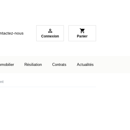

shopping_cart
ntactez-nous
Connexion
Panier
mmobilier
Résiliation
Contrats
Actualités
nt