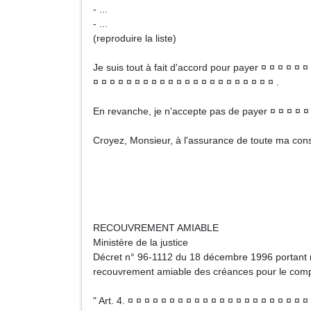
- ...
- ...
(reproduire la liste)
Je suis tout à fait d'accord pour payer ¤ ¤ ¤ ¤ ¤ ¤ 
¤ ¤ ¤ ¤ ¤ ¤ ¤ ¤ ¤ ¤ ¤ ¤ ¤ ¤ ¤ ¤ ¤ ¤ ¤ ¤ ¤ ¤ .
En revanche, je n'accepte pas de payer ¤ ¤ ¤ ¤ ¤ ¤
Croyez, Monsieur, à l'assurance de toute ma cons
Signa
RECOUVREMENT AMIABLE
Ministère de la justice
Décret n° 96-1112 du 18 décembre 1996 portant r
recouvrement amiable des créances pour le compt
" Art. 4. ¤ ¤ ¤ ¤ ¤ ¤ ¤ ¤ ¤ ¤ ¤ ¤ ¤ ¤ ¤ ¤ ¤ ¤ ¤ ¤ ¤ 