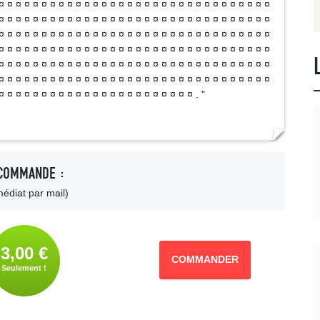
¤ ¤ ¤ ¤ ¤ ¤ ¤ ¤ ¤ ¤ ¤ ¤ ¤ ¤ ¤ ¤ ¤ ¤ ¤ ¤ ¤ ¤ ¤ ¤ ¤ ¤ ¤ ¤ ¤ ¤ ¤ ¤
¤ ¤ ¤ ¤ ¤ ¤ ¤ ¤ ¤ ¤ ¤ ¤ ¤ ¤ ¤ ¤ ¤ ¤ ¤ ¤ ¤ ¤ ¤ ¤ ¤ ¤ ¤ ¤ ¤ ¤ ¤ ¤
¤ ¤ ¤ ¤ ¤ ¤ ¤ ¤ ¤ ¤ ¤ ¤ ¤ ¤ ¤ ¤ ¤ ¤ ¤ ¤ ¤ ¤ ¤ ¤ ¤ ¤ ¤ ¤ ¤ ¤ ¤ ¤
¤ ¤ ¤ ¤ ¤ ¤ ¤ ¤ ¤ ¤ ¤ ¤ ¤ ¤ ¤ ¤ ¤ ¤ ¤ ¤ ¤ ¤ ¤ ¤ ¤ ¤ ¤ ¤ ¤ ¤ ¤ ¤
¤ ¤ ¤ ¤ ¤ ¤ ¤ ¤ ¤ ¤ ¤ ¤ ¤ ¤ ¤ ¤ ¤ ¤ ¤ ¤ ¤ ¤ ¤ ¤ ¤ ¤ ¤ ¤ ¤ ¤ ¤ ¤
¤ ¤ ¤ ¤ ¤ ¤ ¤ ¤ ¤ ¤ ¤ ¤ ¤ ¤ ¤ ¤ ¤ ¤ ¤ ¤ ¤ ¤ ¤ ¤ ¤ ¤ ¤ ¤ ¤ ¤ ¤ ¤
¤ ¤ ¤ ¤ ¤ ¤ ¤ ¤ ¤ ¤ ¤ ¤ ¤ ¤ ¤ ¤ ¤ ¤ ¤ ¤ ¤ ¤ ¤ . "
COMMANDE :
édiat par mail)
3,00 €
COMMANDER
Seulement !