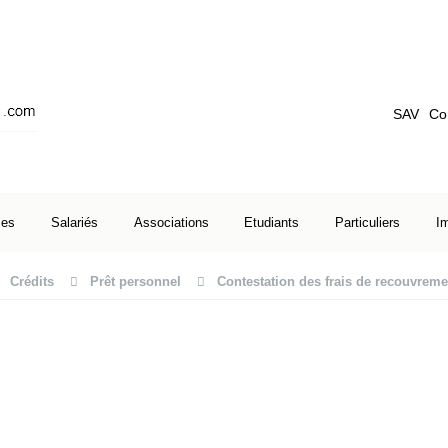
SAV
Co
ses
Salariés
Associations
Etudiants
Particuliers
I
Crédits
Prêt personnel
Contestation des frais de recouvreme