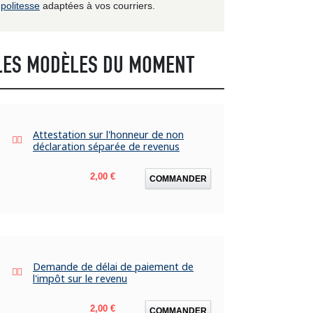
politesse
adaptées à vos courriers.
LES MODÈLES DU MOMENT
Attestation sur l'honneur de non
déclaration séparée de revenus
Prix
2,00 €
COMMANDER
Demande de délai de paiement de
l'impôt sur le revenu
Prix
2,00 €
COMMANDER