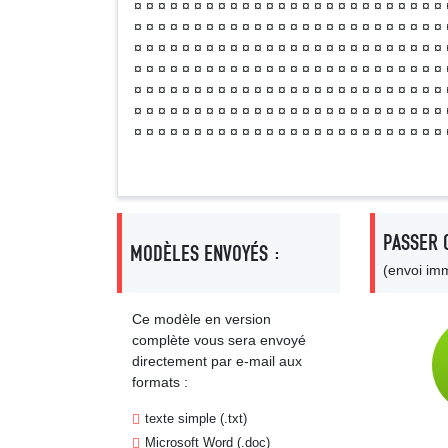
¤ ¤ ¤ ¤ ¤ ¤ ¤ ¤ ¤ ¤ ¤ ¤ ¤ ¤ ¤ ¤ ¤ ¤ ¤ ¤ ¤ ¤ ¤ ¤ ¤ ¤ 
¤ ¤ ¤ ¤ ¤ ¤ ¤ ¤ ¤ ¤ ¤ ¤ ¤ ¤ ¤ ¤ ¤ ¤ ¤ ¤ ¤ ¤ ¤ ¤ ¤ ¤ 
¤ ¤ ¤ ¤ ¤ ¤ ¤ ¤ ¤ ¤ ¤ ¤ ¤ ¤ ¤ ¤ ¤ ¤ ¤ ¤ ¤ ¤ ¤ ¤ ¤ ¤ 
¤ ¤ ¤ ¤ ¤ ¤ ¤ ¤ ¤ ¤ ¤ ¤ ¤ ¤ ¤ ¤ ¤ ¤ ¤ ¤ ¤ ¤ ¤ ¤ ¤ ¤ 
¤ ¤ ¤ ¤ ¤ ¤ ¤ ¤ ¤ ¤ ¤ ¤ ¤ ¤ ¤ ¤ ¤ ¤ ¤ ¤ ¤ ¤ ¤ ¤ ¤ ¤ 
¤ ¤ ¤ ¤ ¤ ¤ ¤ ¤ ¤ ¤ ¤ ¤ ¤ ¤ ¤ ¤ ¤ ¤ ¤ ¤ ¤ ¤ ¤ ¤ ¤ ¤ 
¤ ¤ ¤ ¤ ¤ ¤ ¤ ¤ ¤ ¤ ¤ ¤ ¤ ¤ ¤ ¤ ¤ ¤ ¤ ¤ ¤ ¤ ¤ ¤ ¤ ¤ 
PASSER 
MODÈLES ENVOYÉS :
(envoi imm
Ce modèle en version
complète vous sera envoyé
directement par e-mail aux
formats :
texte simple (.txt)
Microsoft Word (.doc)