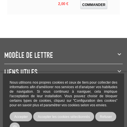
Prix
2,00 €
COMMANDER
MODÈLE DE LETTRE
LIENS UTILES
Nous utilisons nos propres cookies et ceux de tiers pour collecter des
NEWSLETTER
informations afin d'améliorer nos services et d'analyser vos habitudes
de navigation. Si vous continuez à naviguer, cela implique
l'acceptation de leur installation. Vous pouvez choisir de bloquer
certains types de cookies, cliquez sur "Configuration des cookies"
pour en savoir plus et paramétrer vos cookies selon vos envies.
Rejoignez-nous sur les réseaux !
Accepter
Accepter les cookies sélectionnés
Refuser