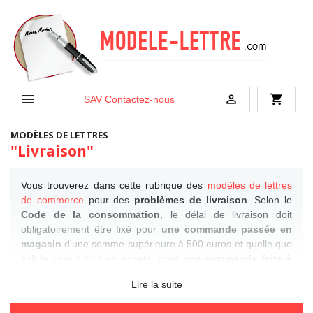


shopping_cart
SAV
Contactez-nous
MODÈLES DE LETTRES
"Livraison"
Vous trouverez dans cette rubrique des
modèles de lettres
de commerce
pour des
problèmes de livraison
. Selon le
Code de la consommation
, le délai de livraison doit
obligatoirement être fixé pour
une commande passée en
magasin
d'une somme supérieure à 500 euros et quelle que
soit la valeur du bien acheté, pour
une commande faite à
distance
(Internet). Dans ce cadre de problème n'hésitez
Lire la suite
pas à faire des
lettres de réclamations
à la marques ou
l'entreprise en question.