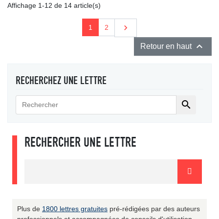
Affichage 1-12 de 14 article(s)
Suivant

1
2

Retour en haut
RECHERCHEZ UNE LETTRE

RECHERCHER UNE LETTRE
Plus de
1800 lettres gratuites
pré-rédigées par des auteurs
professionnels et accompagnées de conseils d'utilisation.