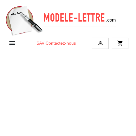


shopping_cart
SAV
Contactez-nous