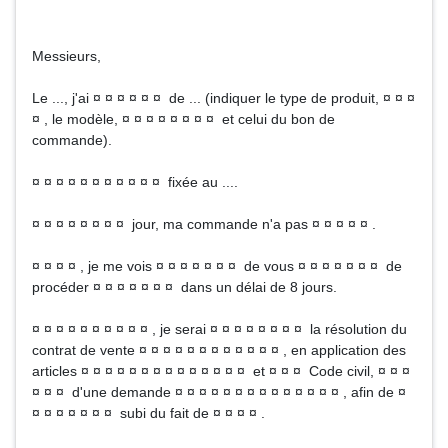
Messieurs,
Le ..., j'ai ¤ ¤ ¤ ¤ ¤ ¤ de ... (indiquer le type de produit, ¤ ¤ ¤
¤ , le modèle, ¤ ¤ ¤ ¤ ¤ ¤ ¤ ¤ et celui du bon de
commande).
¤ ¤ ¤ ¤ ¤ ¤ ¤ ¤ ¤ ¤ ¤ fixée au ....
¤ ¤ ¤ ¤ ¤ ¤ ¤ ¤ jour, ma commande n'a pas ¤ ¤ ¤ ¤ ¤ .
¤ ¤ ¤ ¤ , je me vois ¤ ¤ ¤ ¤ ¤ ¤ ¤ de vous ¤ ¤ ¤ ¤ ¤ ¤ ¤ de
procéder ¤ ¤ ¤ ¤ ¤ ¤ ¤ dans un délai de 8 jours.
¤ ¤ ¤ ¤ ¤ ¤ ¤ ¤ ¤ ¤ , je serai ¤ ¤ ¤ ¤ ¤ ¤ ¤ ¤ la résolution du
contrat de vente ¤ ¤ ¤ ¤ ¤ ¤ ¤ ¤ ¤ ¤ ¤ ¤ , en application des
articles ¤ ¤ ¤ ¤ ¤ ¤ ¤ ¤ ¤ ¤ ¤ ¤ ¤ ¤ et ¤ ¤ ¤ Code civil, ¤ ¤ ¤
¤ ¤ ¤ d'une demande ¤ ¤ ¤ ¤ ¤ ¤ ¤ ¤ ¤ ¤ ¤ ¤ ¤ ¤ , afin de ¤
¤ ¤ ¤ ¤ ¤ ¤ ¤ subi du fait de ¤ ¤ ¤ ¤ .