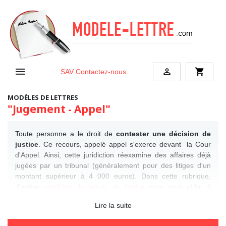


shopping_cart
SAV
Contactez-nous
MODÈLES DE LETTRES
"Jugement - Appel"
Toute personne a le droit de
contester une décision de
justice
. Ce recours, appelé appel s'exerce devant la Cour
d'Appel. Ainsi, cette juridiction réexamine des affaires déjà
jugées par un tribunal (généralement pour des litiges d'un
montant supérieur à 4 000 euros). Dans cette rubrique,
d'autres
modèles de lettres de justice
pour vous aider à
obtenir une copie de décision de justice, faire respecter un
Lire la suite
jugement, s'informer sur une affaire en cours,...