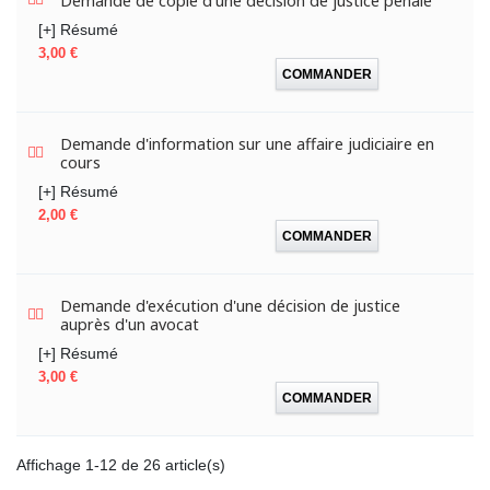
Demande de copie d'une décision de justice pénale
[+] Résumé
Prix
3,00 €
COMMANDER
Demande d'information sur une affaire judiciaire en
cours
[+] Résumé
Prix
2,00 €
COMMANDER
Demande d'exécution d'une décision de justice
auprès d'un avocat
[+] Résumé
Prix
3,00 €
COMMANDER
Affichage 1-12 de 26 article(s)