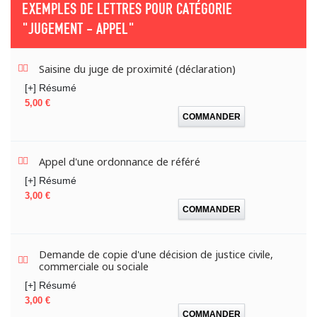
EXEMPLES DE LETTRES POUR CATÉGORIE
"JUGEMENT - APPEL"
Saisine du juge de proximité (déclaration)
[+] Résumé
Prix
5,00 €
COMMANDER
Appel d'une ordonnance de référé
[+] Résumé
Prix
3,00 €
COMMANDER
Demande de copie d'une décision de justice civile,
commerciale ou sociale
[+] Résumé
Prix
3,00 €
COMMANDER