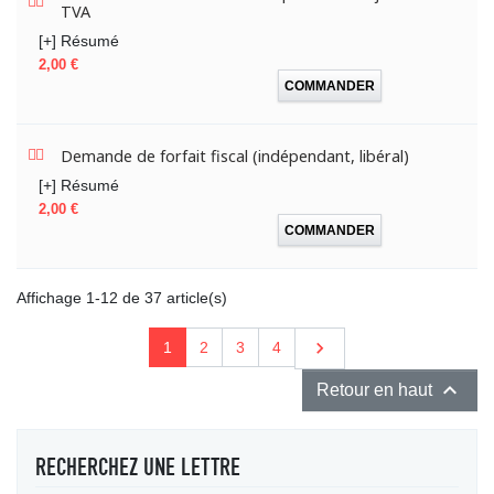
TVA
[+] Résumé
Prix
2,00 €
COMMANDER
Demande de forfait fiscal (indépendant, libéral)
[+] Résumé
Prix
2,00 €
COMMANDER
Affichage 1-12 de 37 article(s)
Suivant

1
2
3
4

Retour en haut
RECHERCHEZ UNE LETTRE