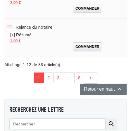
Prix
2,00 €
COMMANDER
Relance du notaire
[+] Résumé
Prix
2,00 €
COMMANDER
Affichage 1-12 de 86 article(s)
Suivant

1
2
3
…
8

Retour en haut
RECHERCHEZ UNE LETTRE
