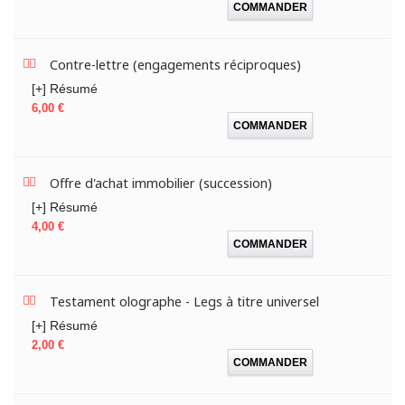
COMMANDER
Contre-lettre (engagements réciproques)
[+] Résumé
Prix
6,00 €
COMMANDER
Offre d'achat immobilier (succession)
[+] Résumé
Prix
4,00 €
COMMANDER
Testament olographe - Legs à titre universel
[+] Résumé
Prix
2,00 €
COMMANDER