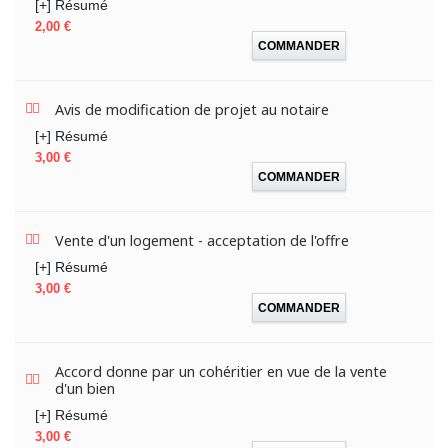
[+] Résumé
Prix
2,00 €
COMMANDER
Avis de modification de projet au notaire
[+] Résumé
Prix
3,00 €
COMMANDER
Vente d'un logement - acceptation de l'offre
[+] Résumé
Prix
3,00 €
COMMANDER
Accord donne par un cohéritier en vue de la vente
d'un bien
[+] Résumé
Prix
3,00 €