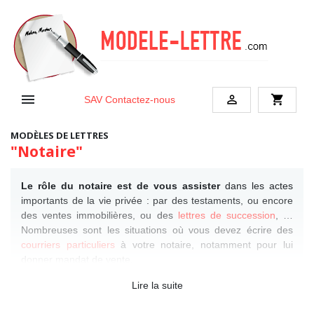


shopping_cart
SAV
Contactez-nous
MODÈLES DE LETTRES
"Notaire"
Le rôle du notaire est de vous assister
dans les actes
importants de la vie privée : par des testaments, ou encore
des ventes immobilières, ou des
lettres de succession
, …
Nombreuses sont les situations où vous devez écrire des
courriers particuliers
à votre notaire, notamment pour lui
donner mandat de vente.
Lire la suite