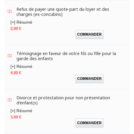
Refus de payer une quote-part du loyer et des
charges (ex-concubins)
[+] Résumé
Prix
2,00 €
COMMANDER
Témoignage en faveur de votre fils ou fille pour la
garde des enfants
[+] Résumé
Prix
4,00 €
COMMANDER
Divorce et protestation pour non présentation
d'enfant(s)
[+] Résumé
Prix
3,00 €
COMMANDER