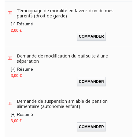
Témoignage de moralité en faveur d'un de mes
parents (droit de garde)
[+] Résumé
Prix
2,00 €
COMMANDER
Demande de modification du bail suite à une
séparation
[+] Résumé
Prix
3,00 €
COMMANDER
Demande de suspension amiable de pension
alimentaire (autonomie enfant)
[+] Résumé
Prix
3,00 €
COMMANDER