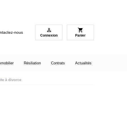

shopping_cart
ntactez-nous
Connexion
Panier
mmobilier
Résiliation
Contrats
Actualités
te à divorce