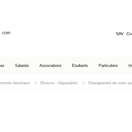
SAV
Co
ses
Salariés
Associations
Etudiants
Particuliers
I
ments familiaux
Divorce - Séparation
Changement de nom sui