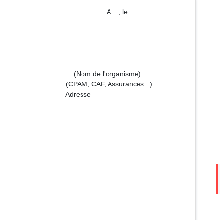
 ..., le ...
l'organisme)
ssurances...)
sse