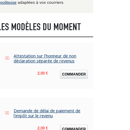
politesse
adaptées à vos courriers.
LES MODÈLES DU MOMENT
Attestation sur l'honneur de non
déclaration séparée de revenus
Prix
2,00 €
COMMANDER
Demande de délai de paiement de
l'impôt sur le revenu
Prix
2,00 €
COMMANDER