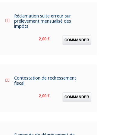
Réclamation suite erreur sur
prélèvement mensualisé des
impôts
Prix
2,00 €
COMMANDER
Contestation de redressement
fiscal
Prix
2,00 €
COMMANDER
Demande de dégrèvement de