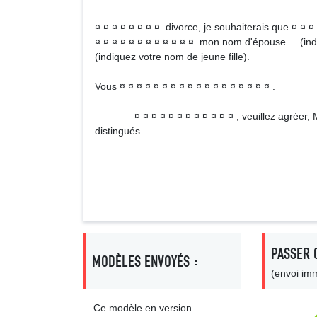
¤ ¤ ¤ ¤ ¤ ¤ ¤ ¤ divorce, je souhaiterais que ¤ ¤ ¤ 
¤ ¤ ¤ ¤ ¤ ¤ ¤ ¤ ¤ ¤ ¤ ¤ mon nom d'épouse ... (ind
(indiquez votre nom de jeune fille).
Vous ¤ ¤ ¤ ¤ ¤ ¤ ¤ ¤ ¤ ¤ ¤ ¤ ¤ ¤ ¤ ¤ ¤ ¤ .
¤ ¤ ¤ ¤ ¤ ¤ ¤ ¤ ¤ ¤ ¤ ¤ , veuillez agréer, M
distingués.
Signa
PASSER 
MODÈLES ENVOYÉS :
(envoi imm
Ce modèle en version