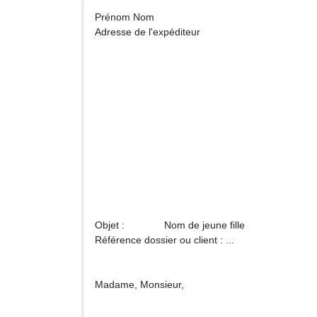
Prénom Nom A
Adresse de l'expéditeur
... (Nom de 
(CPAM, CAF, A
Adre
Objet : Nom de jeune fille
Référence dossier ou client : ...
Madame, Monsieur,