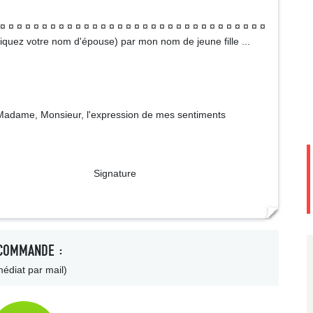
¤ ¤ ¤ ¤ ¤ ¤ ¤ ¤ ¤ ¤ ¤ ¤ ¤ ¤ ¤ ¤ ¤ ¤ ¤ ¤ ¤ ¤ ¤ ¤ ¤ ¤ ¤ ¤ ¤ ¤ ¤ ¤
iquez votre nom d'épouse) par mon nom de jeune fille ...
adame, Monsieur, l'expression de mes sentiments
ture
COMMANDE :
édiat par mail)