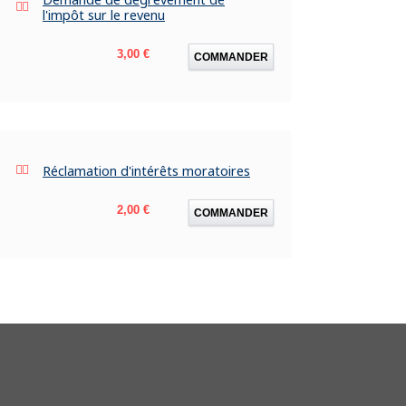
l'impôt sur le revenu
Prix
3,00 €
COMMANDER
Réclamation d'intérêts moratoires
Prix
2,00 €
COMMANDER