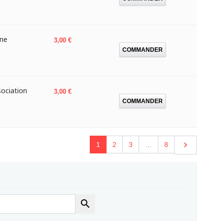
une
Prix
3,00 €
COMMANDER
ociation
Prix
3,00 €
COMMANDER
Suivant

1
2
3
…
8
