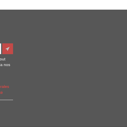
out
la nos
rales
té