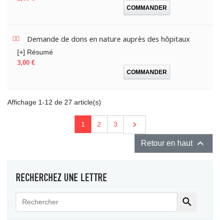
COMMANDER
Demande de dons en nature auprès des hôpitaux
[+] Résumé
Prix
3,00 €
COMMANDER
Affichage 1-12 de 27 article(s)
Suivant

1
2
3

Retour en haut
RECHERCHEZ UNE LETTRE
