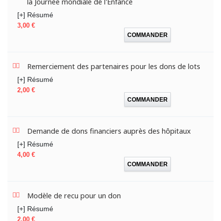
la Journée mondiale de l'Enfance
[+] Résumé
Prix
3,00 €
COMMANDER
Remerciement des partenaires pour les dons de lots
[+] Résumé
Prix
2,00 €
COMMANDER
Demande de dons financiers auprès des hôpitaux
[+] Résumé
Prix
4,00 €
COMMANDER
Modèle de recu pour un don
[+] Résumé
Prix
2,00 €