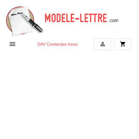


shopping_cart
SAV
Contactez-nous