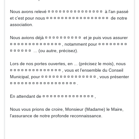
Nous avons relevé ¤ ¤ ¤ ¤ ¤ ¤ ¤ ¤ ¤ ¤ ¤ ¤ ¤ ¤ ¤ à l'an passé
et c'est pour nous ¤ ¤ ¤ ¤ ¤ ¤ ¤ ¤ ¤ ¤ ¤ ¤ ¤ ¤ ¤ ¤ ¤ de notre
association.
Nous avions déjà ¤ ¤ ¤ ¤ ¤ ¤ ¤ ¤ ¤ ¤ et je puis vous assurer
¤ ¤ ¤ ¤ ¤ ¤ ¤ ¤ ¤ ¤ ¤ ¤ ¤ ¤ , notamment pour ¤ ¤ ¤ ¤ ¤ ¤ ¤ ¤
¤ ¤ ¤ ¤ ¤ ¤ ... (ou autre, précisez).
Lors de nos portes ouvertes, en ... (précisez le mois), nous
¤ ¤ ¤ ¤ ¤ ¤ ¤ ¤ ¤ ¤ ¤ ¤ ¤ ¤ , vous et l'ensemble du Conseil
Municipal, pour ¤ ¤ ¤ ¤ ¤ ¤ ¤ ¤ ¤ ¤ ¤ ¤ ¤ ¤ ¤ , vous présenter
¤ ¤ ¤ ¤ ¤ ¤ ¤ ¤ ¤ ¤ ¤ ¤ ¤ ¤ ¤ ¤ ¤ ¤ .
En attendant de ¤ ¤ ¤ ¤ ¤ ¤ ¤ ¤ ¤ ¤ ¤ ¤ ¤ ¤ ,
Nous vous prions de croire, Monsieur (Madame) le Maire,
l'assurance de notre profonde reconnaissance.