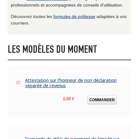
professionnels et accompagnées de conseils d'utilisation.
Découvrez toutes les
formules de politesse
adaptées à vos
courriers.
LES MODÈLES DU MOMENT
Attestation sur l'honneur de non déclaration
séparée de revenus
Prix
2,00 €
COMMANDER
Demande de délai de paiement de l'impôt sur