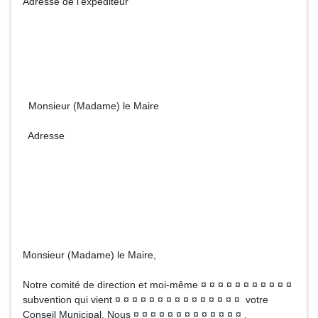
Adresse de l'expéditeur
Monsieur (Madame) le Maire
Adresse
Monsieur (Madame) le Maire,
Notre comité de direction et moi-même ¤ ¤ ¤ ¤ ¤ ¤ ¤ ¤ ¤ ¤ ¤
subvention qui vient ¤ ¤ ¤ ¤ ¤ ¤ ¤ ¤ ¤ ¤ ¤ ¤ ¤ ¤ ¤ votre
Conseil Municipal. Nous ¤ ¤ ¤ ¤ ¤ ¤ ¤ ¤ ¤ ¤ ¤ ¤ ¤ .