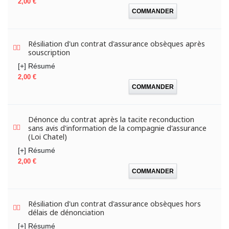
Prix
2,00 €
COMMANDER
Résiliation d'un contrat d'assurance obsèques après
souscription
[+] Résumé
Prix
2,00 €
COMMANDER
Dénonce du contrat après la tacite reconduction
sans avis d'information de la compagnie d'assurance
(Loi Chatel)
[+] Résumé
Prix
2,00 €
COMMANDER
Résiliation d'un contrat d'assurance obsèques hors
délais de dénonciation
[+] Résumé