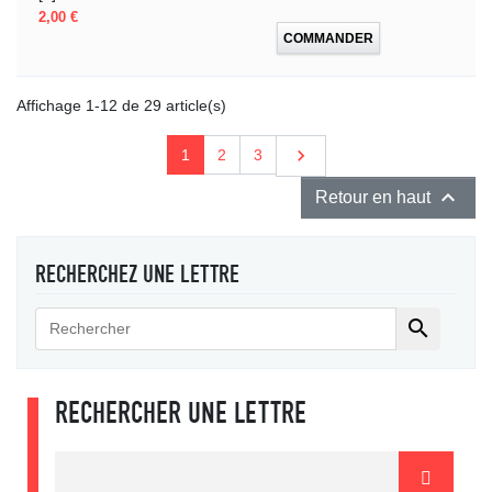
Prix
2,00 €
COMMANDER
Affichage 1-12 de 29 article(s)
Suivant

1
2
3

Retour en haut
RECHERCHEZ UNE LETTRE

RECHERCHER UNE LETTRE