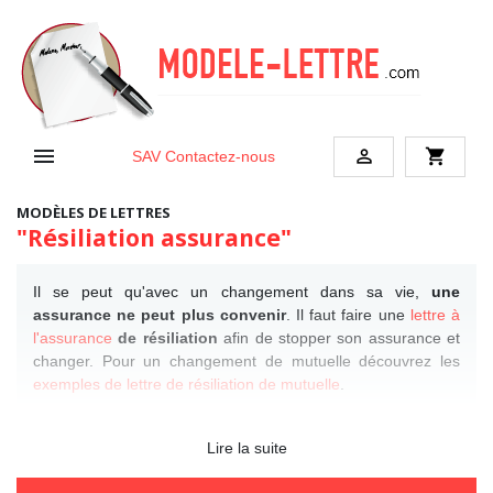


shopping_cart
SAV
Contactez-nous
MODÈLES DE LETTRES
"Résiliation assurance"
Il se peut qu'avec un changement dans sa vie,
une
assurance ne peut plus convenir
. Il faut faire une
lettre à
l'assurance
de résiliation
afin de stopper son assurance et
changer. Pour un changement de mutuelle découvrez les
exemples de lettre de résiliation de mutuelle
.
Lire la suite