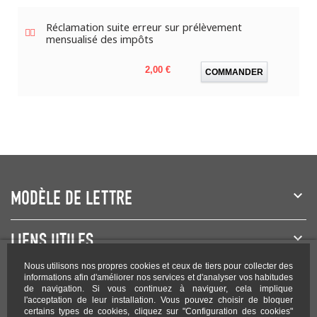
Réclamation suite erreur sur prélèvement
mensualisé des impôts
Prix
2,00 €
COMMANDER
MODÈLE DE LETTRE
LIENS UTILES
Nous utilisons nos propres cookies et ceux de tiers pour collecter des
NEWSLETTER
informations afin d'améliorer nos services et d'analyser vos habitudes
de navigation. Si vous continuez à naviguer, cela implique
l'acceptation de leur installation. Vous pouvez choisir de bloquer
certains types de cookies, cliquez sur "Configuration des cookies"