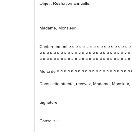
Objet : Résiliation annuelle.
Madame, Monsieur,
Conformément ¤ ¤ ¤ ¤ ¤ ¤ ¤ ¤ ¤ ¤ ¤ ¤ ¤ ¤ ¤ ¤ ¤ ¤ ¤
¤ ¤ ¤ ¤ ¤ ¤ ¤ ¤ ¤ ¤ ¤ ¤ ¤ ¤ ¤ ¤ ¤ ¤ ¤ ¤ ¤ ¤ ¤ ¤ ¤ 
¤ ¤ ¤ ¤ ¤ ¤ ¤ ¤ ¤ ¤ ¤ ¤ ¤ ¤ ¤ ¤ ¤ ¤ ¤ ¤ ¤ ¤ ¤ ¤ ¤ ¤ 
Merci de ¤ ¤ ¤ ¤ ¤ ¤ ¤ ¤ ¤ ¤ ¤ ¤ ¤ ¤ ¤ ¤ ¤ ¤ ¤ ¤ ¤ 
Dans cette attente, recevez, Madame, Monsieur, l
Signature
Conseils :