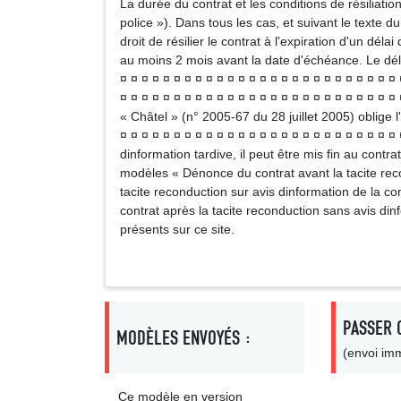
La durée du contrat et les conditions de résiliati
police »). Dans tous les cas, et suivant le texte 
droit de résilier le contrat à l'expiration d'un dé
au moins 2 mois avant la date d'échéance. Le délai 
¤ ¤ ¤ ¤ ¤ ¤ ¤ ¤ ¤ ¤ ¤ ¤ ¤ ¤ ¤ ¤ ¤ ¤ ¤ ¤ ¤ ¤ ¤ ¤ ¤ ¤ 
¤ ¤ ¤ ¤ ¤ ¤ ¤ ¤ ¤ ¤ ¤ ¤ ¤ ¤ ¤ ¤ ¤ ¤ ¤ ¤ ¤ ¤ ¤ ¤ ¤ ¤ 
« Châtel » (n° 2005-67 du 28 juillet 2005) oblige l
¤ ¤ ¤ ¤ ¤ ¤ ¤ ¤ ¤ ¤ ¤ ¤ ¤ ¤ ¤ ¤ ¤ ¤ ¤ ¤ ¤ ¤ ¤ ¤ ¤ ¤
dinformation tardive, il peut être mis fin au cont
modèles « Dénonce du contrat avant la tacite reco
tacite reconduction sur avis dinformation de la 
contrat après la tacite reconduction sans avis di
présents sur ce site.
PASSER 
MODÈLES ENVOYÉS :
(envoi imm
Ce modèle en version