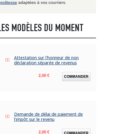
politesse
adaptées à vos courriers.
LES MODÈLES DU MOMENT
Attestation sur l'honneur de non
déclaration séparée de revenus
Prix
2,00 €
COMMANDER
Demande de délai de paiement de
l'impôt sur le revenu
Prix
2,00 €
COMMANDER