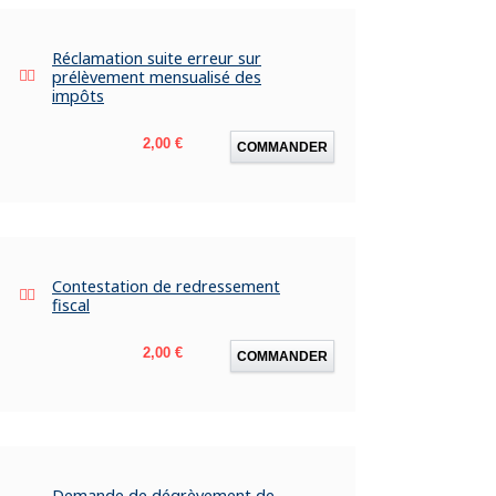
Réclamation suite erreur sur
prélèvement mensualisé des
impôts
Prix
2,00 €
COMMANDER
Contestation de redressement
fiscal
Prix
2,00 €
COMMANDER
Demande de dégrèvement de