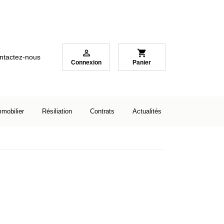

shopping_cart
ntactez-nous
Connexion
Panier
mmobilier
Résiliation
Contrats
Actualités