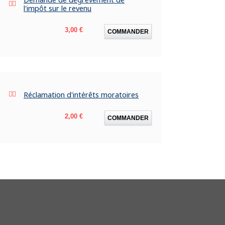
l'impôt sur le revenu
Prix
3,00 €
COMMANDER
Réclamation d'intérêts moratoires
Prix
2,00 €
COMMANDER