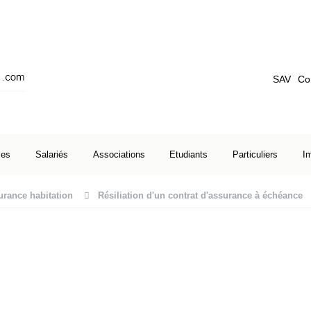
SAV
Co
ses
Salariés
Associations
Etudiants
Particuliers
I
urance habitation
Résiliation d'un contrat d'assurance à échéance