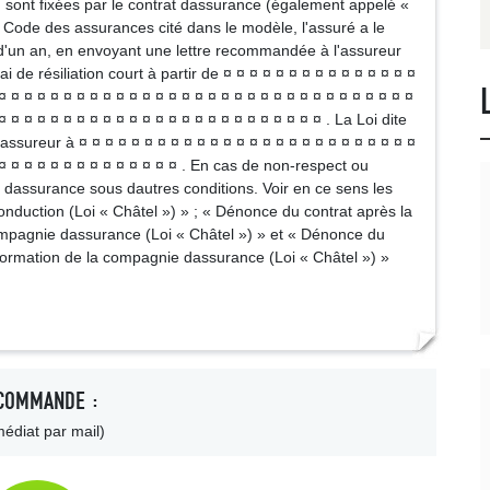
on sont fixées par le contrat dassurance (également appelé «
du Code des assurances cité dans le modèle, l'assuré a le
lai d'un an, en envoyant une lettre recommandée à l'assureur
de résiliation court à partir de ¤ ¤ ¤ ¤ ¤ ¤ ¤ ¤ ¤ ¤ ¤ ¤ ¤ ¤ ¤
¤ ¤ ¤ ¤ ¤ ¤ ¤ ¤ ¤ ¤ ¤ ¤ ¤ ¤ ¤ ¤ ¤ ¤ ¤ ¤ ¤ ¤ ¤ ¤ ¤ ¤ ¤ ¤ ¤ ¤ ¤ ¤
¤ ¤ ¤ ¤ ¤ ¤ ¤ ¤ ¤ ¤ ¤ ¤ ¤ ¤ ¤ ¤ ¤ ¤ ¤ ¤ ¤ ¤ ¤ ¤ ¤ . La Loi dite
'assureur à ¤ ¤ ¤ ¤ ¤ ¤ ¤ ¤ ¤ ¤ ¤ ¤ ¤ ¤ ¤ ¤ ¤ ¤ ¤ ¤ ¤ ¤ ¤ ¤ ¤ ¤
 ¤ ¤ ¤ ¤ ¤ ¤ ¤ ¤ ¤ ¤ ¤ ¤ ¤ ¤ . En cas de non-respect ou
rat dassurance sous dautres conditions. Voir en ce sens les
nduction (Loi « Châtel ») » ; « Dénonce du contrat après la
compagnie dassurance (Loi « Châtel ») » et « Dénonce du
nformation de la compagnie dassurance (Loi « Châtel ») »
COMMANDE :
édiat par mail)