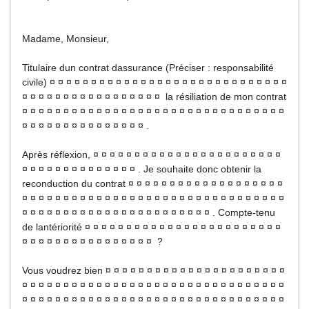
Madame, Monsieur,
Titulaire dun contrat dassurance (Préciser : responsabilité
civile) ¤ ¤ ¤ ¤ ¤ ¤ ¤ ¤ ¤ ¤ ¤ ¤ ¤ ¤ ¤ ¤ ¤ ¤ ¤ ¤ ¤ ¤ ¤ ¤ ¤ ¤ ¤ ¤ ¤
¤ ¤ ¤ ¤ ¤ ¤ ¤ ¤ ¤ ¤ ¤ ¤ ¤ ¤ ¤ ¤ ¤ la résiliation de mon contrat
¤ ¤ ¤ ¤ ¤ ¤ ¤ ¤ ¤ ¤ ¤ ¤ ¤ ¤ ¤ ¤ ¤ ¤ ¤ ¤ ¤ ¤ ¤ ¤ ¤ ¤ ¤ ¤ ¤ ¤ ¤ ¤
¤ ¤ ¤ ¤ ¤ ¤ ¤ ¤ ¤ ¤ ¤ ¤ ¤ ¤ ¤ .
Après réflexion, ¤ ¤ ¤ ¤ ¤ ¤ ¤ ¤ ¤ ¤ ¤ ¤ ¤ ¤ ¤ ¤ ¤ ¤ ¤ ¤ ¤ ¤ ¤
¤ ¤ ¤ ¤ ¤ ¤ ¤ ¤ ¤ ¤ ¤ ¤ ¤ ¤ . Je souhaite donc obtenir la
reconduction du contrat ¤ ¤ ¤ ¤ ¤ ¤ ¤ ¤ ¤ ¤ ¤ ¤ ¤ ¤ ¤ ¤ ¤ ¤ ¤
¤ ¤ ¤ ¤ ¤ ¤ ¤ ¤ ¤ ¤ ¤ ¤ ¤ ¤ ¤ ¤ ¤ ¤ ¤ ¤ ¤ ¤ ¤ ¤ ¤ ¤ ¤ ¤ ¤ ¤ ¤ ¤
¤ ¤ ¤ ¤ ¤ ¤ ¤ ¤ ¤ ¤ ¤ ¤ ¤ ¤ ¤ ¤ ¤ ¤ ¤ ¤ ¤ ¤ ¤ . Compte-tenu
de lantériorité ¤ ¤ ¤ ¤ ¤ ¤ ¤ ¤ ¤ ¤ ¤ ¤ ¤ ¤ ¤ ¤ ¤ ¤ ¤ ¤ ¤ ¤ ¤ ¤
¤ ¤ ¤ ¤ ¤ ¤ ¤ ¤ ¤ ¤ ¤ ¤ ¤ ¤ ¤ ¤ ?
Vous voudrez bien ¤ ¤ ¤ ¤ ¤ ¤ ¤ ¤ ¤ ¤ ¤ ¤ ¤ ¤ ¤ ¤ ¤ ¤ ¤ ¤ ¤ ¤
¤ ¤ ¤ ¤ ¤ ¤ ¤ ¤ ¤ ¤ ¤ ¤ ¤ ¤ ¤ ¤ ¤ ¤ ¤ ¤ ¤ ¤ ¤ ¤ ¤ ¤ ¤ ¤ ¤ ¤ ¤ ¤
¤ ¤ ¤ ¤ ¤ ¤ ¤ ¤ ¤ ¤ ¤ ¤ ¤ ¤ ¤ ¤ ¤ ¤ ¤ ¤ ¤ ¤ ¤ ¤ ¤ ¤ ¤ ¤ ¤ ¤ ¤ ¤