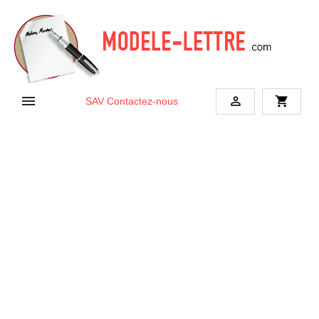


shopping_cart
SAV
Contactez-nous