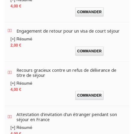
Prix
4,00 €
COMMANDER
Engagement de retour pour un visa de court séjour
[+] Résumé
Prix
2,00 €
COMMANDER
Recours gracieux contre un refus de délivrance de
titre de séjour
[+] Résumé
Prix
4,00 €
COMMANDER
Attestation d'invitation d'un étranger pendant son
séjour en France
[+] Résumé
Prix
4,00 €