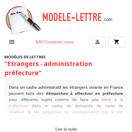


shopping_cart
SAV
Contactez-nous
MODÈLES DE LETTRES
"Etrangers - administration
préfecture"
Dans un cadre administratif les étrangers vivante en France
peuvent faire des
démarches à effectuer en préfecture
pour différents sujets comme de faire une
lettre à la
préfecture
dans le cadre de demande de carte de
résident...Si les catégories ne correspondent pas à vos
attentes découvrez les autres
modèles de lettre pour
étrangers
.
Lire la suite