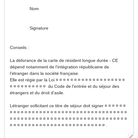
Nom
Signature
Conseils :
La délivrance de la carte de résident longue durée - CE
dépend notamment de l'intégration républicaine de
l'étranger dans la société française.
Elle est régie par la Loi ¤ ¤ ¤ ¤ ¤ ¤ ¤ ¤ ¤ ¤ ¤ ¤ ¤ ¤ ¤ ¤ ¤ ¤ ¤
¤ ¤ ¤ ¤ ¤ ¤ ¤ ¤ ¤ ¤ du Code de l'entrée et du séjour des
étrangers et du droit d'asile.
Létranger sollicitant ce titre de séjour doit signer ¤ ¤ ¤ ¤ ¤ ¤
¤ ¤ ¤ ¤ ¤ ¤ ¤ ¤ ¤ ¤ ¤ ¤ ¤ ¤ ¤ ¤ ¤ ¤ ¤ ¤ ¤ ¤ ¤ ¤ ¤ ¤ ¤ ¤ ¤ ¤ ¤ ¤
¤ ¤ ¤ ¤ ¤ ¤ ¤ ¤ ¤ ¤ ¤ ¤ ¤ ¤ ¤ ¤ ¤ ¤ ¤ ¤ ¤ ¤ ¤ ¤ ¤ ¤ ¤ ¤ ¤ ¤ ¤ ¤
¤ ¤ ¤ ¤ ¤ ¤ ¤ ¤ ¤ ¤ ¤ ¤ ¤ ¤ ¤ ¤ ¤ ¤ ¤ ¤ ¤ ¤ ¤ ¤ ¤ ¤ .