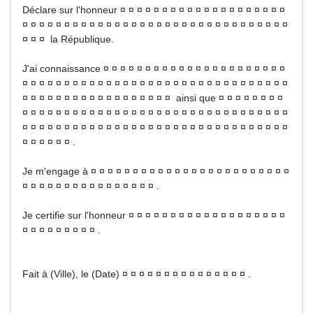
Déclare sur l'honneur ¤ ¤ ¤ ¤ ¤ ¤ ¤ ¤ ¤ ¤ ¤ ¤ ¤ ¤ ¤ ¤ ¤ ¤ ¤ ¤
¤ ¤ ¤ ¤ ¤ ¤ ¤ ¤ ¤ ¤ ¤ ¤ ¤ ¤ ¤ ¤ ¤ ¤ ¤ ¤ ¤ ¤ ¤ ¤ ¤ ¤ ¤ ¤ ¤ ¤ ¤ ¤
¤ ¤ ¤ la République.
J'ai connaissance ¤ ¤ ¤ ¤ ¤ ¤ ¤ ¤ ¤ ¤ ¤ ¤ ¤ ¤ ¤ ¤ ¤ ¤ ¤ ¤ ¤ ¤
¤ ¤ ¤ ¤ ¤ ¤ ¤ ¤ ¤ ¤ ¤ ¤ ¤ ¤ ¤ ¤ ¤ ¤ ¤ ¤ ¤ ¤ ¤ ¤ ¤ ¤ ¤ ¤ ¤ ¤ ¤ ¤
¤ ¤ ¤ ¤ ¤ ¤ ¤ ¤ ¤ ¤ ¤ ¤ ¤ ¤ ¤ ¤ ¤ ¤ ainsi que ¤ ¤ ¤ ¤ ¤ ¤ ¤ ¤
¤ ¤ ¤ ¤ ¤ ¤ ¤ ¤ ¤ ¤ ¤ ¤ ¤ ¤ ¤ ¤ ¤ ¤ ¤ ¤ ¤ ¤ ¤ ¤ ¤ ¤ ¤ ¤ ¤ ¤ ¤ ¤
¤ ¤ ¤ ¤ ¤ ¤ ¤ ¤ ¤ ¤ ¤ ¤ ¤ ¤ ¤ ¤ ¤ ¤ ¤ ¤ ¤ ¤ ¤ ¤ ¤ ¤ ¤ ¤ ¤ ¤ ¤ ¤
¤ ¤ ¤ ¤ ¤ ¤ .
Je m'engage à ¤ ¤ ¤ ¤ ¤ ¤ ¤ ¤ ¤ ¤ ¤ ¤ ¤ ¤ ¤ ¤ ¤ ¤ ¤ ¤ ¤ ¤ ¤ ¤
¤ ¤ ¤ ¤ ¤ ¤ ¤ ¤ ¤ ¤ ¤ ¤ ¤ ¤ ¤ ¤ .
Je certifie sur l'honneur ¤ ¤ ¤ ¤ ¤ ¤ ¤ ¤ ¤ ¤ ¤ ¤ ¤ ¤ ¤ ¤ ¤ ¤ ¤
¤ ¤ ¤ ¤ ¤ ¤ ¤ ¤ ¤ .
Fait à (Ville), le (Date) ¤ ¤ ¤ ¤ ¤ ¤ ¤ ¤ ¤ ¤ ¤ ¤ ¤ ¤ ¤ .