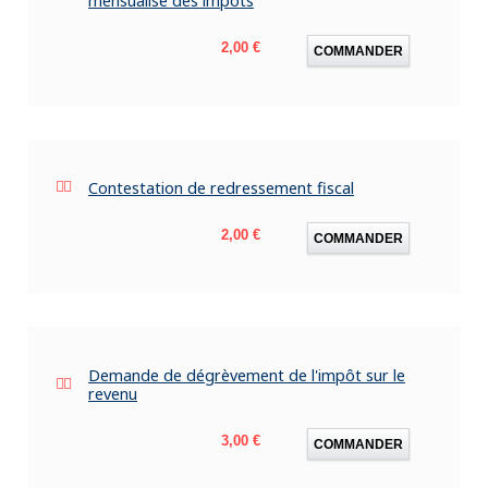
mensualisé des impôts
Prix
2,00 €
COMMANDER
Contestation de redressement fiscal
Prix
2,00 €
COMMANDER
Demande de dégrèvement de l'impôt sur le
revenu
Prix
3,00 €
COMMANDER