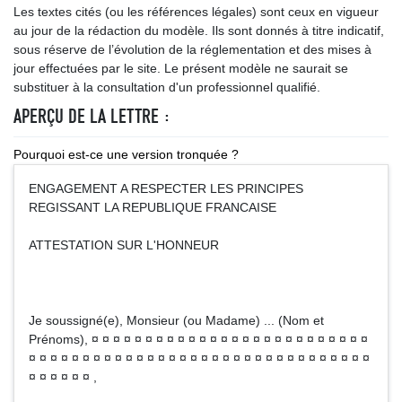
Les textes cités (ou les références légales) sont ceux en vigueur
au jour de la rédaction du modèle. Ils sont donnés à titre indicatif,
sous réserve de l’évolution de la réglementation et des mises à
jour effectuées par le site. Le présent modèle ne saurait se
substituer à la consultation d'un professionnel qualifié.
APERÇU DE LA LETTRE :
Pourquoi est-ce une version tronquée ?
ENGAGEMENT A RESPECTER LES PRINCIPES
REGISSANT LA REPUBLIQUE FRANCAISE
ATTESTATION SUR L'HONNEUR
Je soussigné(e), Monsieur (ou Madame) ... (Nom et
Prénoms), ¤ ¤ ¤ ¤ ¤ ¤ ¤ ¤ ¤ ¤ ¤ ¤ ¤ ¤ ¤ ¤ ¤ ¤ ¤ ¤ ¤ ¤ ¤ ¤ ¤ ¤
¤ ¤ ¤ ¤ ¤ ¤ ¤ ¤ ¤ ¤ ¤ ¤ ¤ ¤ ¤ ¤ ¤ ¤ ¤ ¤ ¤ ¤ ¤ ¤ ¤ ¤ ¤ ¤ ¤ ¤ ¤ ¤
¤ ¤ ¤ ¤ ¤ ¤ ,