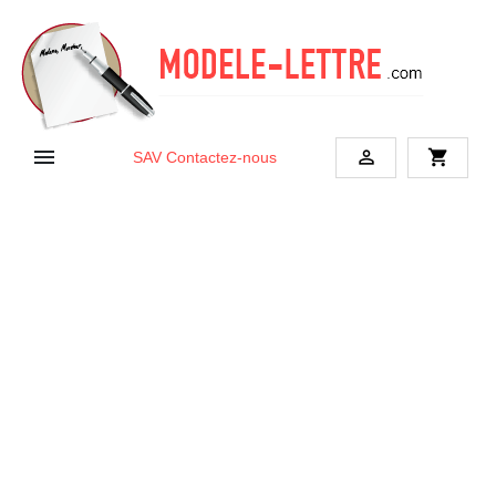


shopping_cart
SAV
Contactez-nous