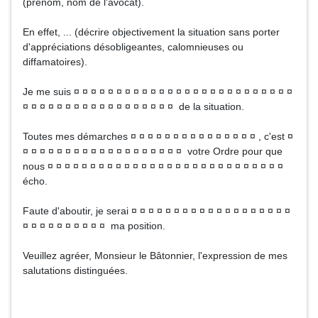
(prénom, nom de l'avocat).
En effet, ... (décrire objectivement la situation sans porter
d'appréciations désobligeantes, calomnieuses ou
diffamatoires).
Je me suis ¤ ¤ ¤ ¤ ¤ ¤ ¤ ¤ ¤ ¤ ¤ ¤ ¤ ¤ ¤ ¤ ¤ ¤ ¤ ¤ ¤ ¤ ¤ ¤ ¤ ¤
¤ ¤ ¤ ¤ ¤ ¤ ¤ ¤ ¤ ¤ ¤ ¤ ¤ ¤ ¤ ¤ ¤ ¤ de la situation.
Toutes mes démarches ¤ ¤ ¤ ¤ ¤ ¤ ¤ ¤ ¤ ¤ ¤ ¤ ¤ ¤ ¤ , c'est ¤
¤ ¤ ¤ ¤ ¤ ¤ ¤ ¤ ¤ ¤ ¤ ¤ ¤ ¤ ¤ ¤ ¤ ¤ ¤ votre Ordre pour que
nous ¤ ¤ ¤ ¤ ¤ ¤ ¤ ¤ ¤ ¤ ¤ ¤ ¤ ¤ ¤ ¤ ¤ ¤ ¤ ¤ ¤ ¤ ¤ ¤ ¤ ¤ ¤ ¤
écho.
Faute d'aboutir, je serai ¤ ¤ ¤ ¤ ¤ ¤ ¤ ¤ ¤ ¤ ¤ ¤ ¤ ¤ ¤ ¤ ¤ ¤ ¤
¤ ¤ ¤ ¤ ¤ ¤ ¤ ¤ ¤ ¤ ma position.
Veuillez agréer, Monsieur le Bâtonnier, l'expression de mes
salutations distinguées.