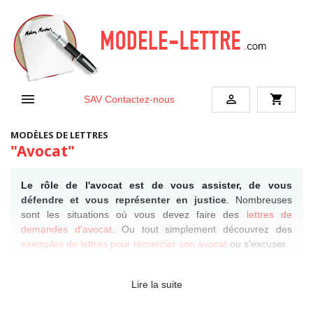


shopping_cart
SAV
Contactez-nous
MODÈLES DE LETTRES
"Avocat"
Le rôle de l'avocat est de vous assister, de vous
défendre et vous représenter en justice
. Nombreuses
sont les situations où vous devez faire des
lettres de
demandes d'avocat
. Ou tout simplement découvrez des
exemples de lettres pour remercier son avocat
ou s'excuser.
Lire la suite