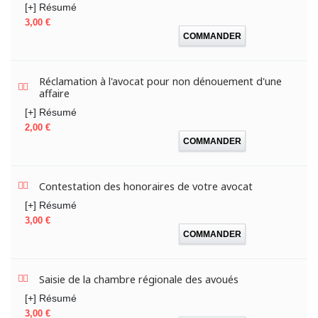
[+] Résumé
Prix
3,00 €
COMMANDER
Réclamation à l'avocat pour non dénouement d'une
affaire
[+] Résumé
Prix
2,00 €
COMMANDER
Contestation des honoraires de votre avocat
[+] Résumé
Prix
3,00 €
COMMANDER
Saisie de la chambre régionale des avoués
[+] Résumé
Prix
3,00 €