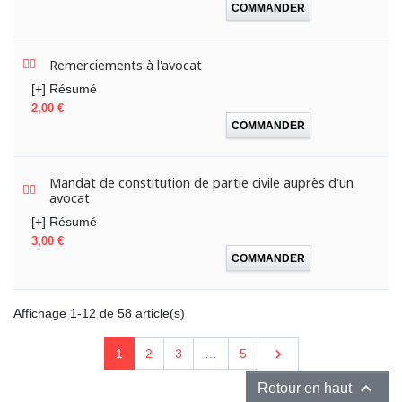
COMMANDER
Remerciements à l'avocat
[+] Résumé
Prix
2,00 €
COMMANDER
Mandat de constitution de partie civile auprès d'un
avocat
[+] Résumé
Prix
3,00 €
COMMANDER
Affichage 1-12 de 58 article(s)
Suivant

1
2
3
…
5

Retour en haut