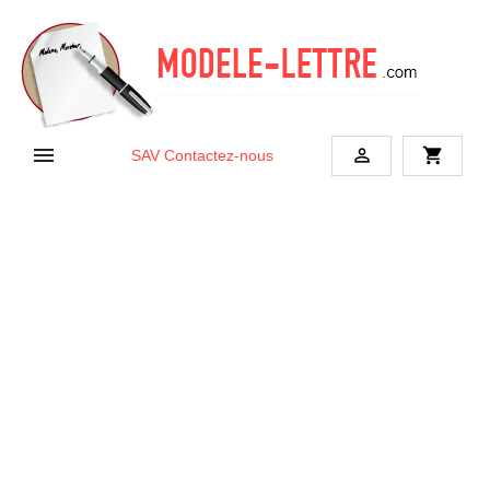


shopping_cart
SAV
Contactez-nous