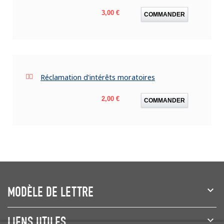
Prix
3,00 €
COMMANDER
Réclamation d'intérêts moratoires
Prix
2,00 €
COMMANDER
MODÈLE DE LETTRE
LIENS UTILES