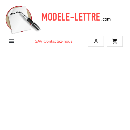


shopping_cart
SAV
Contactez-nous