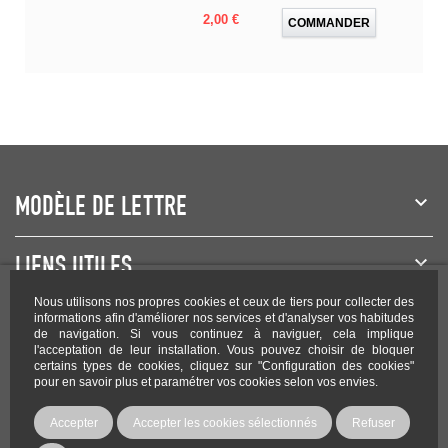
Prix
2,00 €
COMMANDER
MODÈLE DE LETTRE
LIENS UTILES
Nous utilisons nos propres cookies et ceux de tiers pour collecter des
NEWSLETTER
informations afin d'améliorer nos services et d'analyser vos habitudes
de navigation. Si vous continuez à naviguer, cela implique
l'acceptation de leur installation. Vous pouvez choisir de bloquer
certains types de cookies, cliquez sur "Configuration des cookies"
pour en savoir plus et paramétrer vos cookies selon vos envies.
Rejoignez-nous sur les réseaux !
Accepter
Accepter les cookies sélectionnés
Refuser