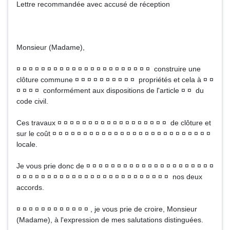
Lettre recommandée avec accusé de réception
Monsieur (Madame),
¤ ¤ ¤ ¤ ¤ ¤ ¤ ¤ ¤ ¤ ¤ ¤ ¤ ¤ ¤ ¤ ¤ ¤ ¤ ¤ ¤ ¤ construire une
clôture commune ¤ ¤ ¤ ¤ ¤ ¤ ¤ ¤ ¤ ¤ propriétés et cela à ¤ ¤
¤ ¤ ¤ ¤ conformément aux dispositions de l'article ¤ ¤ du
code civil.
Ces travaux ¤ ¤ ¤ ¤ ¤ ¤ ¤ ¤ ¤ ¤ ¤ ¤ ¤ ¤ ¤ ¤ ¤ ¤ de clôture et
sur le coût ¤ ¤ ¤ ¤ ¤ ¤ ¤ ¤ ¤ ¤ ¤ ¤ ¤ ¤ ¤ ¤ ¤ ¤ ¤ ¤ ¤ ¤ ¤ ¤ ¤ ¤
locale.
Je vous prie donc de ¤ ¤ ¤ ¤ ¤ ¤ ¤ ¤ ¤ ¤ ¤ ¤ ¤ ¤ ¤ ¤ ¤ ¤ ¤ ¤ ¤
¤ ¤ ¤ ¤ ¤ ¤ ¤ ¤ ¤ ¤ ¤ ¤ ¤ ¤ ¤ ¤ ¤ ¤ ¤ ¤ ¤ ¤ ¤ ¤ ¤ nos deux
accords.
¤ ¤ ¤ ¤ ¤ ¤ ¤ ¤ ¤ ¤ ¤ ¤ , je vous prie de croire, Monsieur
(Madame), à l'expression de mes salutations distinguées.