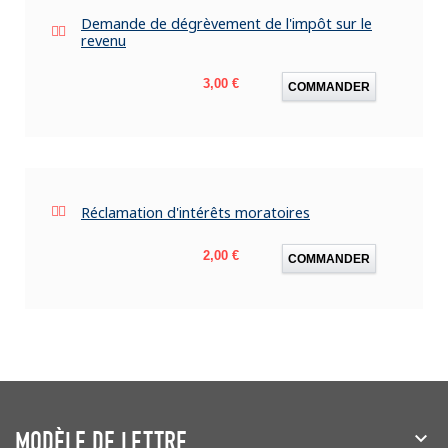
Demande de dégrèvement de l'impôt sur le
revenu
Prix
3,00 €
COMMANDER
Réclamation d'intérêts moratoires
Prix
2,00 €
COMMANDER
MODÈLE DE LETTRE