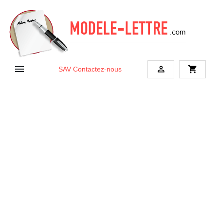


shopping_cart
SAV
Contactez-nous