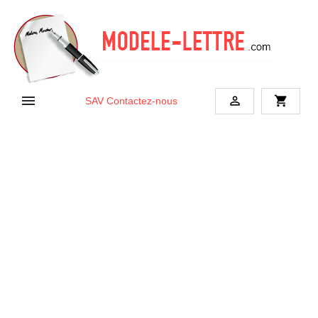


shopping_cart
SAV
Contactez-nous