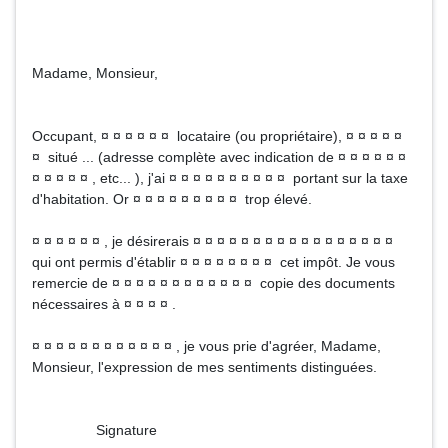
Madame, Monsieur,
Occupant, ¤ ¤ ¤ ¤ ¤ ¤ locataire (ou propriétaire), ¤ ¤ ¤ ¤ ¤
¤ situé ... (adresse complète avec indication de ¤ ¤ ¤ ¤ ¤ ¤
¤ ¤ ¤ ¤ ¤ , etc... ), j'ai ¤ ¤ ¤ ¤ ¤ ¤ ¤ ¤ ¤ ¤ portant sur la taxe
d'habitation. Or ¤ ¤ ¤ ¤ ¤ ¤ ¤ ¤ ¤ trop élevé.
¤ ¤ ¤ ¤ ¤ ¤ , je désirerais ¤ ¤ ¤ ¤ ¤ ¤ ¤ ¤ ¤ ¤ ¤ ¤ ¤ ¤ ¤ ¤ ¤
qui ont permis d'établir ¤ ¤ ¤ ¤ ¤ ¤ ¤ ¤ cet impôt. Je vous
remercie de ¤ ¤ ¤ ¤ ¤ ¤ ¤ ¤ ¤ ¤ ¤ ¤ copie des documents
nécessaires à ¤ ¤ ¤ ¤ .
¤ ¤ ¤ ¤ ¤ ¤ ¤ ¤ ¤ ¤ ¤ ¤ , je vous prie d'agréer, Madame,
Monsieur, l'expression de mes sentiments distinguées.
Signature