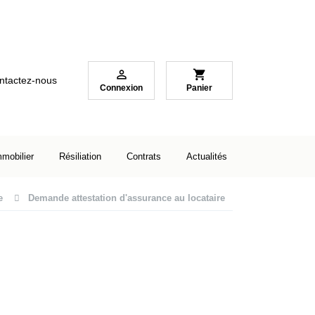

shopping_cart
ntactez-nous
Connexion
Panier
mmobilier
Résiliation
Contrats
Actualités
e
Demande attestation d'assurance au locataire