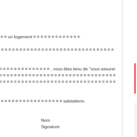
 ¤ ¤ un logement ¤ ¤ ¤ ¤ ¤ ¤ ¤ ¤ ¤ ¤ ¤ ¤ ¤ .
¤ ¤ ¤ ¤ ¤ ¤ ¤ ¤ ¤ ¤ ¤ ¤ ¤ ¤ ¤ ¤ ¤ ¤ ¤ ¤ ¤ ¤ ¤ ¤ ¤ ¤ ¤ ¤ ¤ ¤ ¤
 ¤ ¤ ¤ ¤ ¤ ¤ ¤ ¤ ¤ ¤ ¤ ¤ ¤ , vous êtes tenu de "vous assurer
¤ ¤ ¤ ¤ ¤ ¤ ¤ ¤ ¤ ¤ ¤ ¤ ¤ ¤ ¤ ¤ ¤ ¤ ¤ ¤ ¤ ¤ ¤ ¤ ¤ ¤ ¤ ¤ ¤ ¤ ¤ ¤
¤ ¤ ¤ ¤ ¤ ¤ ¤ ¤ ¤ ¤ ¤ ¤ ¤ ¤ ¤ ¤ ¤ ¤ ¤ ¤ ¤ ¤ ¤ ¤ ¤ ¤ ¤ ¤ ¤ ¤ ¤ ¤
¤ ¤ ¤ ¤ ¤ ¤ ¤ ¤ ¤ ¤ ¤ ¤ ¤ ¤ ¤ ¤ ¤ salutations.
om
ture