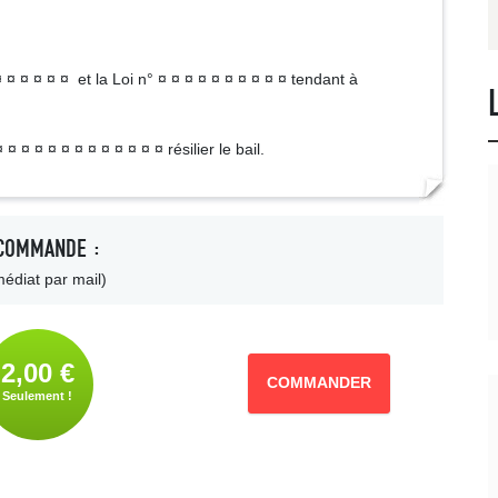
¤ ¤ ¤ ¤ ¤ ¤ et la Loi n° ¤ ¤ ¤ ¤ ¤ ¤ ¤ ¤ ¤ ¤ tendant à
¤ ¤ ¤ ¤ ¤ ¤ ¤ ¤ ¤ ¤ ¤ ¤ résilier le bail.
COMMANDE :
édiat par mail)
2,00 €
COMMANDER
Seulement !