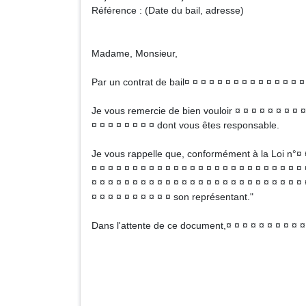
Référence : (Date du bail, adresse)
Madame, Monsieur,
Par un contrat de bail¤ ¤ ¤ ¤ ¤ ¤ ¤ ¤ ¤ ¤ ¤ ¤ ¤ ¤ ¤
Je vous remercie de bien vouloir ¤ ¤ ¤ ¤ ¤ ¤ ¤ ¤ ¤ 
¤ ¤ ¤ ¤ ¤ ¤ ¤ ¤ dont vous êtes responsable.
Je vous rappelle que, conformément à la Loi n°¤ ¤
¤ ¤ ¤ ¤ ¤ ¤ ¤ ¤ ¤ ¤ ¤ ¤ ¤ ¤ ¤ ¤ ¤ ¤ ¤ ¤ ¤ ¤ ¤ ¤ ¤ ¤ 
¤ ¤ ¤ ¤ ¤ ¤ ¤ ¤ ¤ ¤ ¤ ¤ ¤ ¤ ¤ ¤ ¤ ¤ ¤ ¤ ¤ ¤ ¤ ¤ ¤ ¤ 
¤ ¤ ¤ ¤ ¤ ¤ ¤ ¤ ¤ ¤ son représentant."
Dans l'attente de ce document,¤ ¤ ¤ ¤ ¤ ¤ ¤ ¤ ¤ ¤ 
N
Signa