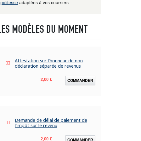
politesse
adaptées à vos courriers.
LES MODÈLES DU MOMENT
Attestation sur l'honneur de non
déclaration séparée de revenus
Prix
2,00 €
COMMANDER
Demande de délai de paiement de
l'impôt sur le revenu
Prix
2,00 €
COMMANDER