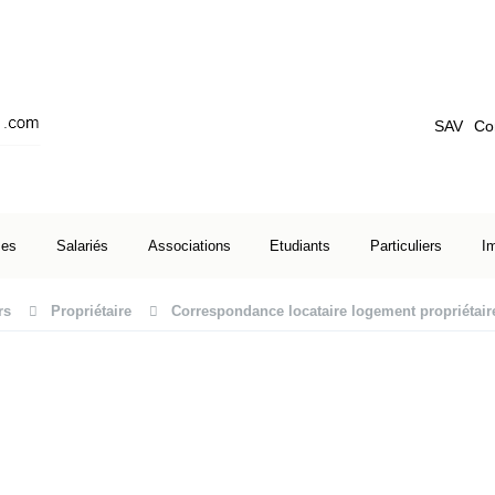
SAV
Co
ses
Salariés
Associations
Etudiants
Particuliers
I
rs
Propriétaire
Correspondance locataire logement propriétair