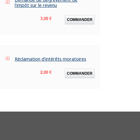
l'impôt sur le revenu
Prix
3,00 €
COMMANDER
Réclamation d'intérêts moratoires
Prix
2,00 €
COMMANDER