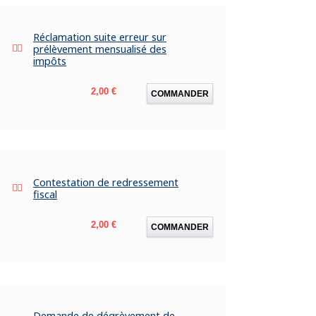
Réclamation suite erreur sur
prélèvement mensualisé des
impôts
Prix
2,00 €
COMMANDER
Contestation de redressement
fiscal
Prix
2,00 €
COMMANDER
Demande de dégrèvement de