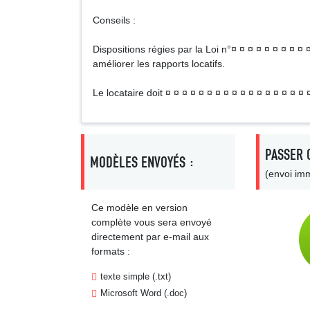
Conseils :
Dispositions régies par la Loi n°¤ ¤ ¤ ¤ ¤ ¤ ¤ ¤ ¤ 
améliorer les rapports locatifs.
Le locataire doit ¤ ¤ ¤ ¤ ¤ ¤ ¤ ¤ ¤ ¤ ¤ ¤ ¤ ¤ ¤ ¤ ¤ ¤ 
PASSER 
MODÈLES ENVOYÉS :
(envoi imm
Ce modèle en version
complète vous sera envoyé
directement par e-mail aux
formats :
texte simple (.txt)
Microsoft Word (.doc)