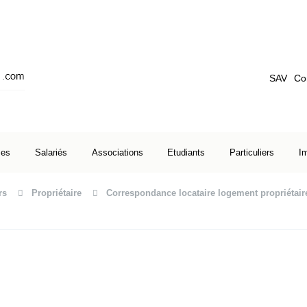
SAV
Co
ses
Salariés
Associations
Etudiants
Particuliers
I
rs
Propriétaire
Correspondance locataire logement propriétair