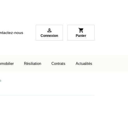

shopping_cart
ntactez-nous
Connexion
Panier
mmobilier
Résiliation
Contrats
Actualités
e