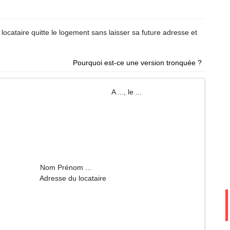
e locataire quitte le logement sans laisser sa future adresse et
.
Pourquoi est-ce une version tronquée ?
 ..., le ...
om ...
ocataire