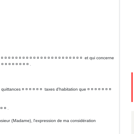
¤ ¤ ¤ ¤ ¤ ¤ ¤ ¤ ¤ ¤ ¤ ¤ ¤ ¤ ¤ ¤ ¤ ¤ ¤ ¤ ¤ ¤ ¤ et qui concerne
 ¤ ¤ ¤ ¤ ¤ ¤ ¤ ¤ .
 quittances ¤ ¤ ¤ ¤ ¤ ¤ taxes d'habitation que ¤ ¤ ¤ ¤ ¤ ¤ ¤
¤ ¤ .
Monsieur (Madame), l'expression de ma considération