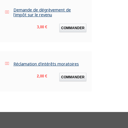
Demande de dégrèvement de
l'impôt sur le revenu
Prix
3,00 €
COMMANDER
Réclamation d'intérêts moratoires
Prix
2,00 €
COMMANDER