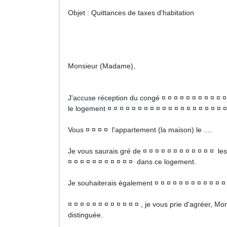
Objet : Quittances de taxes d'habitation
Monsieur (Madame),
J'accuse réception du congé ¤ ¤ ¤ ¤ ¤ ¤ ¤ ¤ ¤ ¤ ¤ 
le logement ¤ ¤ ¤ ¤ ¤ ¤ ¤ ¤ ¤ ¤ ¤ ¤ ¤ ¤ ¤ ¤ ¤ ¤ ¤ ¤
Vous ¤ ¤ ¤ ¤ l'appartement (la maison) le ....
Je vous saurais gré de ¤ ¤ ¤ ¤ ¤ ¤ ¤ ¤ ¤ ¤ ¤ ¤ les
¤ ¤ ¤ ¤ ¤ ¤ ¤ ¤ ¤ ¤ ¤ dans ce logement.
Je souhaiterais également ¤ ¤ ¤ ¤ ¤ ¤ ¤ ¤ ¤ ¤ ¤ ¤ 
¤ ¤ ¤ ¤ ¤ ¤ ¤ ¤ ¤ ¤ ¤ ¤ , je vous prie d'agréer, 
distinguée.