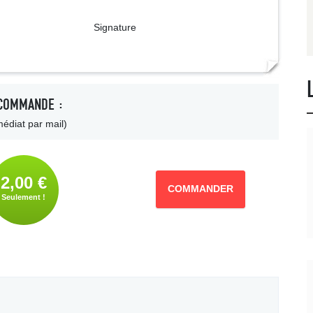
ture
COMMANDE :
édiat par mail)
2,00 €
COMMANDER
Seulement !