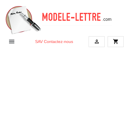


shopping_cart
SAV
Contactez-nous