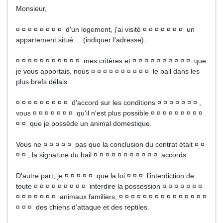
Monsieur,
¤ ¤ ¤ ¤ ¤ ¤ ¤ ¤ d'un logement, j'ai visité ¤ ¤ ¤ ¤ ¤ ¤ ¤ un
appartement situé ... (indiquer l'adresse).
¤ ¤ ¤ ¤ ¤ ¤ ¤ ¤ ¤ ¤ ¤ mes critères et ¤ ¤ ¤ ¤ ¤ ¤ ¤ ¤ ¤ ¤ que
je vous apportais, nous ¤ ¤ ¤ ¤ ¤ ¤ ¤ ¤ ¤ ¤ le bail dans les
plus brefs délais.
¤ ¤ ¤ ¤ ¤ ¤ ¤ ¤ ¤ d'accord sur les conditions ¤ ¤ ¤ ¤ ¤ ¤ ¤ ,
vous ¤ ¤ ¤ ¤ ¤ ¤ ¤ qu'il n'est plus possible ¤ ¤ ¤ ¤ ¤ ¤ ¤ ¤ ¤
¤ ¤ que je possède un animal domestique.
Vous ne ¤ ¤ ¤ ¤ ¤ pas que la conclusion du contrat était ¤ ¤
¤ ¤ , la signature du bail ¤ ¤ ¤ ¤ ¤ ¤ ¤ ¤ ¤ ¤ ¤ accords.
D'autre part, je ¤ ¤ ¤ ¤ ¤ que la loi ¤ ¤ ¤ l'interdiction de
toute ¤ ¤ ¤ ¤ ¤ ¤ ¤ ¤ ¤ interdire la possession ¤ ¤ ¤ ¤ ¤ ¤ ¤
¤ ¤ ¤ ¤ ¤ ¤ ¤ animaux familiers, ¤ ¤ ¤ ¤ ¤ ¤ ¤ ¤ ¤ ¤ ¤ ¤ ¤ ¤ ¤
¤ ¤ ¤ des chiens d'attaque et des reptiles.