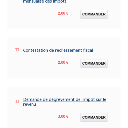
mensualisé des impôts
Prix
2,00 €
COMMANDER
Contestation de redressement fiscal
Prix
2,00 €
COMMANDER
Demande de dégrèvement de l'impôt sur le
revenu
Prix
3,00 €
COMMANDER