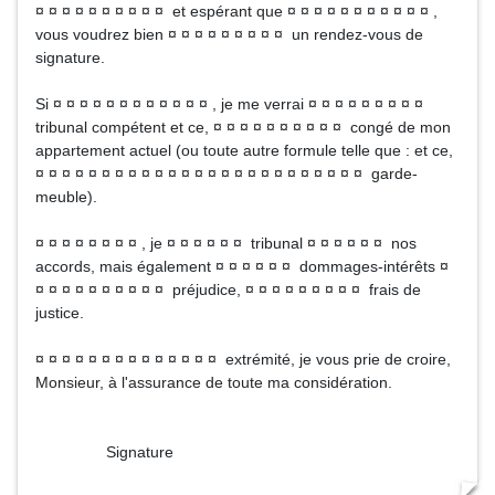
¤ ¤ ¤ ¤ ¤ ¤ ¤ ¤ ¤ ¤ et espérant que ¤ ¤ ¤ ¤ ¤ ¤ ¤ ¤ ¤ ¤ ¤ ,
vous voudrez bien ¤ ¤ ¤ ¤ ¤ ¤ ¤ ¤ ¤ un rendez-vous de
signature.
Si ¤ ¤ ¤ ¤ ¤ ¤ ¤ ¤ ¤ ¤ ¤ ¤ , je me verrai ¤ ¤ ¤ ¤ ¤ ¤ ¤ ¤ ¤
tribunal compétent et ce, ¤ ¤ ¤ ¤ ¤ ¤ ¤ ¤ ¤ ¤ congé de mon
appartement actuel (ou toute autre formule telle que : et ce,
¤ ¤ ¤ ¤ ¤ ¤ ¤ ¤ ¤ ¤ ¤ ¤ ¤ ¤ ¤ ¤ ¤ ¤ ¤ ¤ ¤ ¤ ¤ ¤ ¤ garde-
meuble).
¤ ¤ ¤ ¤ ¤ ¤ ¤ ¤ , je ¤ ¤ ¤ ¤ ¤ ¤ tribunal ¤ ¤ ¤ ¤ ¤ ¤ nos
accords, mais également ¤ ¤ ¤ ¤ ¤ ¤ dommages-intérêts ¤
¤ ¤ ¤ ¤ ¤ ¤ ¤ ¤ ¤ ¤ préjudice, ¤ ¤ ¤ ¤ ¤ ¤ ¤ ¤ ¤ frais de
justice.
¤ ¤ ¤ ¤ ¤ ¤ ¤ ¤ ¤ ¤ ¤ ¤ ¤ ¤ extrémité, je vous prie de croire,
Monsieur, à l'assurance de toute ma considération.
Signature